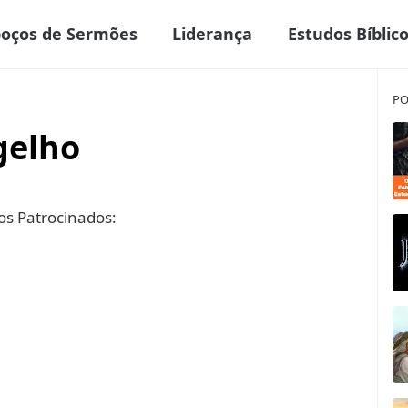
boços de Sermões
Liderança
Estudos Bíblic
PO
gelho
s Patrocinados: