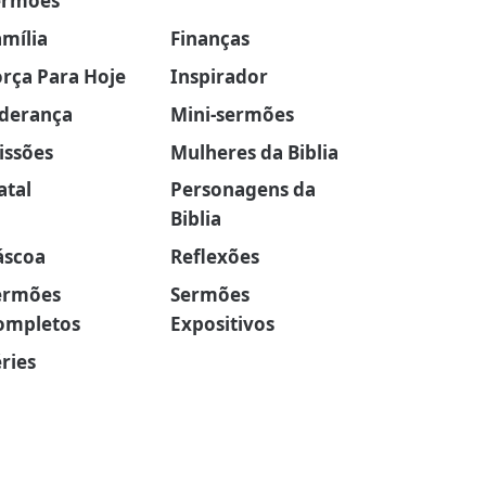
ermões
amília
Finanças
orça Para Hoje
Inspirador
iderança
Mini-sermões
issões
Mulheres da Biblia
atal
Personagens da
Biblia
áscoa
Reflexões
ermões
Sermões
ompletos
Expositivos
ries