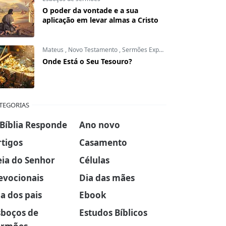
O poder da vontade e a sua
aplicação em levar almas a Cristo
Mateus
,
Novo Testamento
,
Sermões Expositivos
Onde Está o Seu Tesouro?
TEGORIAS
 Bíblia Responde
Ano novo
rtigos
Casamento
eia do Senhor
Células
evocionais
Dia das mães
a dos pais
Ebook
sboços de
Estudos Bíblicos