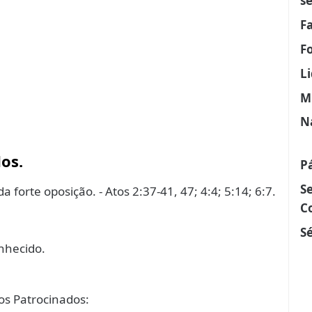
s
F
F
L
M
N
os.
P
S
forte oposição. - Atos 2:37-41, 47; 4:4; 5:14; 6:7.
C
Sé
nhecido.
s Patrocinados: