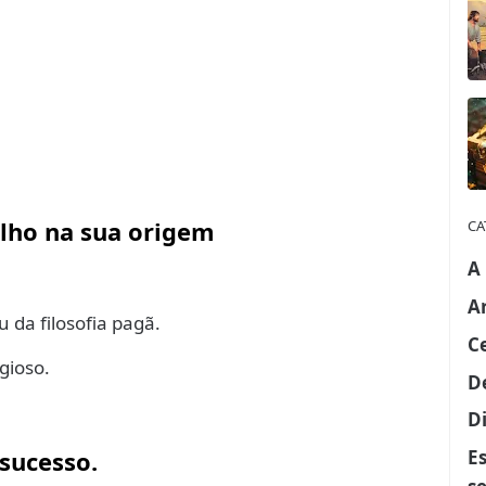
elho na sua origem
CA
A
A
da filosofia pagã.
C
gioso.
D
Di
E
 sucesso.