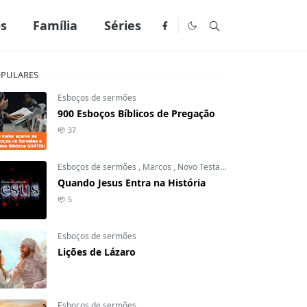
os
Família
Séries
PULARES
Esboços de sermões
900 Esboços Bíblicos de Pregação
37
Esboços de sermões
,
Marcos
,
Novo Testamento
Quando Jesus Entra na História
5
Esboços de sermões
Lições de Lázaro
Esboços de sermões