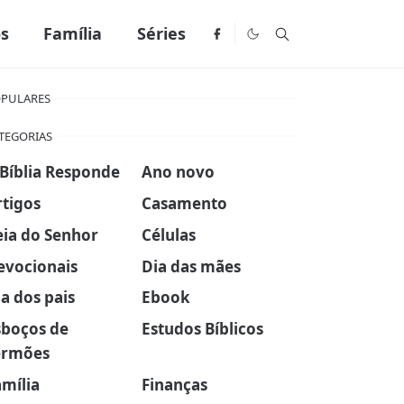
os
Família
Séries
PULARES
TEGORIAS
 Bíblia Responde
Ano novo
rtigos
Casamento
eia do Senhor
Células
evocionais
Dia das mães
a dos pais
Ebook
sboços de
Estudos Bíblicos
ermões
amília
Finanças