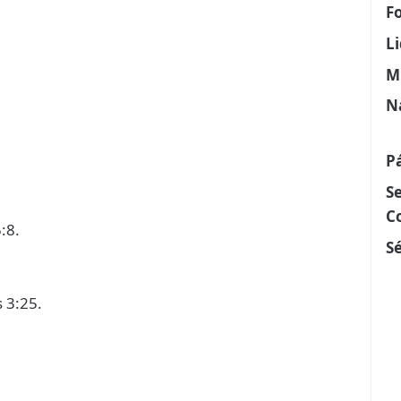
F
L
M
N
P
S
C
:8.
Sé
 3:25.