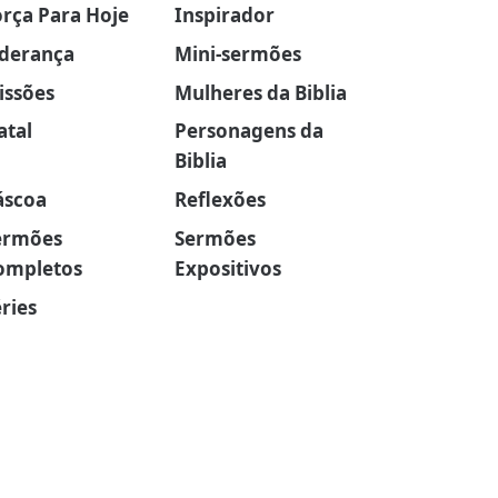
orça Para Hoje
Inspirador
iderança
Mini-sermões
issões
Mulheres da Biblia
atal
Personagens da
Biblia
áscoa
Reflexões
ermões
Sermões
ompletos
Expositivos
ries