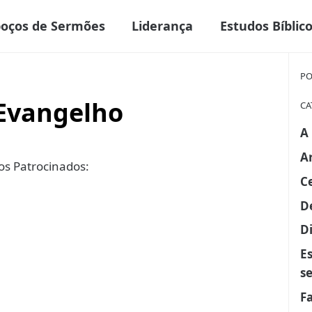
boços de Sermões
Liderança
Estudos Bíblic
PO
 Evangelho
CA
A
A
s Patrocinados:
C
D
Di
E
s
F