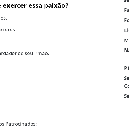
s
 exercer essa paixão?
F
hos.
F
acteres.
L
M
N
ardador de seu irmão.
P
S
C
Sé
s Patrocinados: