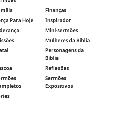
ermões
amília
Finanças
orça Para Hoje
Inspirador
iderança
Mini-sermões
issões
Mulheres da Biblia
atal
Personagens da
Biblia
áscoa
Reflexões
ermões
Sermões
ompletos
Expositivos
ries