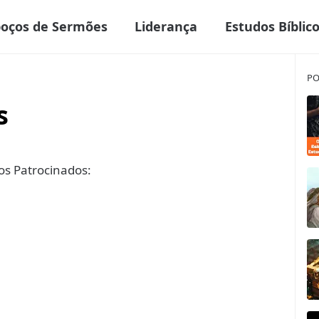
boços de Sermões
Liderança
Estudos Bíblic
PO
s
s Patrocinados: