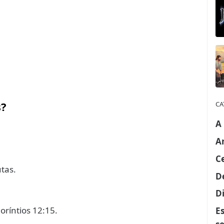
s?
CA
A
A
C
utas.
D
Di
 Coríntios 12:15.
E