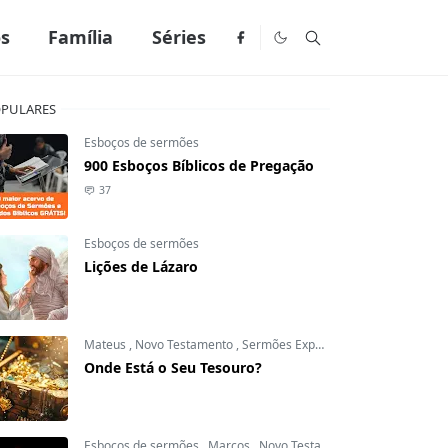
os
Família
Séries
PULARES
Esboços de sermões
900 Esboços Bíblicos de Pregação
37
Esboços de sermões
Lições de Lázaro
Mateus
,
Novo Testamento
,
Sermões Expositivos
Onde Está o Seu Tesouro?
Esboços de sermões
,
Marcos
,
Novo Testamento