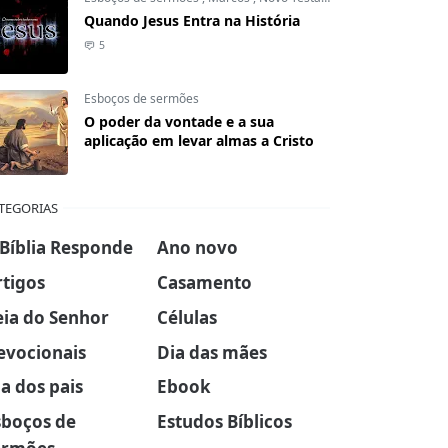
Quando Jesus Entra na História
5
Esboços de sermões
O poder da vontade e a sua
aplicação em levar almas a Cristo
TEGORIAS
 Bíblia Responde
Ano novo
rtigos
Casamento
eia do Senhor
Células
evocionais
Dia das mães
a dos pais
Ebook
sboços de
Estudos Bíblicos