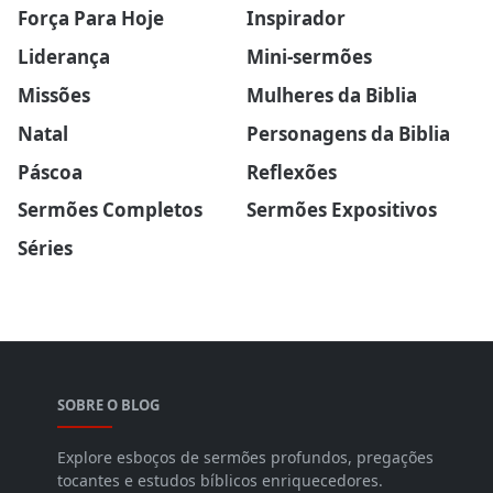
Força Para Hoje
Inspirador
Liderança
Mini-sermões
Missões
Mulheres da Biblia
Natal
Personagens da Biblia
Páscoa
Reflexões
Sermões Completos
Sermões Expositivos
Séries
SOBRE O BLOG
Explore esboços de sermões profundos, pregações
tocantes e estudos bíblicos enriquecedores.