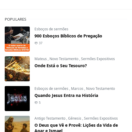
POPULARES
Esboços de sermões
900 Esboços Bíblicos de Pregação
37
Mateus
,
Novo Testamento
,
Sermões Expositivos
Onde Está o Seu Tesouro?
Esboços de sermões
,
Marcos
,
Novo Testamento
Quando Jesus Entra na História
5
Antigo Testamento
,
Gênesis
,
Sermões Expositivos
O Deus que Vê e Provê: Lições da Vida de
Agar e Ismael