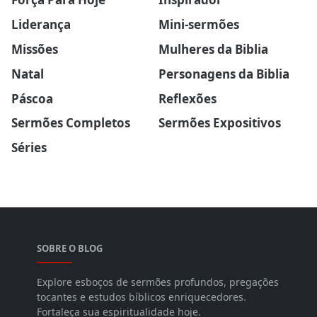
Liderança
Mini-sermões
Missões
Mulheres da Biblia
Natal
Personagens da Biblia
Páscoa
Reflexões
Sermões Completos
Sermões Expositivos
Séries
SOBRE O BLOG
Explore esboços de sermões profundos, pregações
tocantes e estudos bíblicos enriquecedores.
Fortaleça sua espiritualidade hoje.