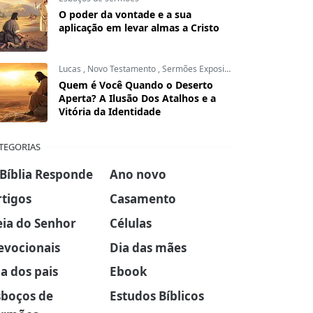
O poder da vontade e a sua
aplicação em levar almas a Cristo
Lucas
,
Novo Testamento
,
Sermões Expositivos
Quem é Você Quando o Deserto
Aperta? A Ilusão Dos Atalhos e a
Vitória da Identidade
TEGORIAS
 Bíblia Responde
Ano novo
rtigos
Casamento
eia do Senhor
Células
evocionais
Dia das mães
a dos pais
Ebook
sboços de
Estudos Bíblicos