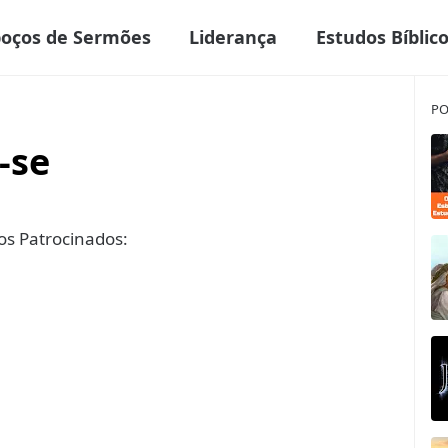
boços de Sermões
Liderança
Estudos Bíblic
PO
-se
s Patrocinados: