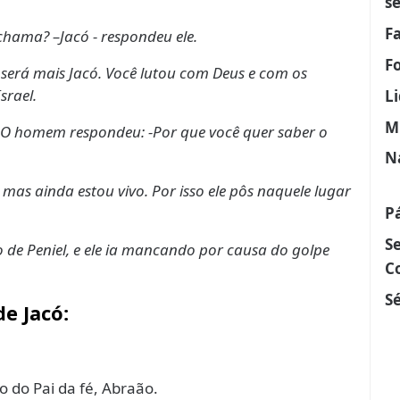
s
F
chama? –Jacó - respondeu ele.
F
será mais Jacó. Você lutou com Deus e com os
srael.
L
M
. O homem respondeu: -Por que você quer saber o
N
e, mas ainda estou vivo. Por isso ele pôs naquele lugar
P
S
o de Peniel, e ele ia mancando por causa do golpe
C
Sé
e Jacó:
o do Pai da fé, Abraão.