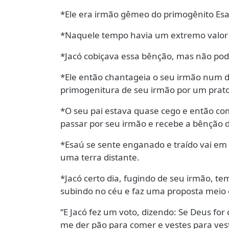
*Ele era irmão gêmeo do primogênito Es
*Naquele tempo havia um extremo valor 
*Jacó cobiçava essa bênção, mas não podi
*Ele então chantageia o seu irmão num d
primogenitura de seu irmão por um prat
*O seu pai estava quase cego e então co
passar por seu irmão e recebe a bênção d
*Esaú se sente enganado e traído vai em 
uma terra distante.
*Jacó certo dia, fugindo de seu irmão, t
subindo no céu e faz uma proposta meio 
“E Jacó fez um voto, dizendo: Se Deus fo
me der pão para comer e vestes para vest