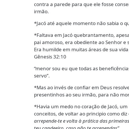
contra a parede para que ele fosse conse
irmão.
*Jacó até aquele momento não sabia o q
*Faltava em Jacó quebrantamento, apesa
pai amoroso, era obediente ao Senhor e s
Era humilde em muitas áreas de sua vid
Gênesis 32:10
“menor sou eu que todas as beneficências
servo”.
*Mas ao invés de confiar em Deus reso
presentinhos ao seu irmão, para não mor
*Havia um medo no coração de Jacó, um 
conceitos, de voltar ao principio como di
arrepende-te e volta à prática das primeiras
teu candeeiro, caso não te arrependas”.