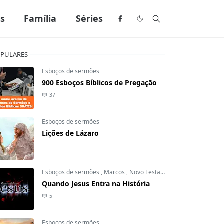
os
Família
Séries
PULARES
Esboços de sermões
900 Esboços Bíblicos de Pregação
37
Esboços de sermões
Lições de Lázaro
Esboços de sermões
,
Marcos
,
Novo Testamento
Quando Jesus Entra na História
5
Esboços de sermões