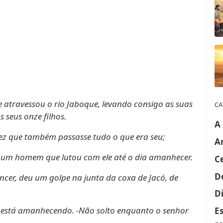
e atravessou o rio Jaboque, levando consigo as suas
CA
 seus onze filhos.
A
fez que também passasse tudo o que era seu;
A
eio um homem que lutou com ele até o dia amanhecer.
C
D
cer, deu um golpe na junta da coxa de Jacó, de
Di
já está amanhecendo. -Não solto enquanto o senhor
E