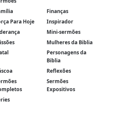
ermões
amília
Finanças
orça Para Hoje
Inspirador
iderança
Mini-sermões
issões
Mulheres da Biblia
atal
Personagens da
Biblia
áscoa
Reflexões
ermões
Sermões
ompletos
Expositivos
ries