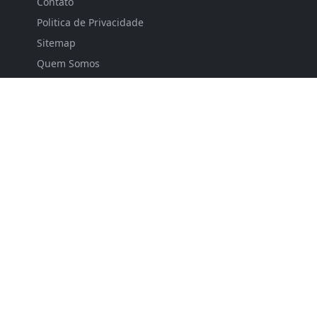
Contato
Politica de Privacidade
Sitemap
Quem Somos
FOLLOW US
NEWSLETTER
Fique por dentro das nossas últimas notícias e
atualizações relevantes.