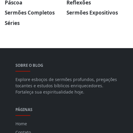
Páscoa
Reflexões
Sermões Completos
Sermões Expositivos
Séries
SOBRE O BLOG
Explore esboços de sermões profundos, pregações
tocantes e estudos bíblicos enriquecedores.
Fortaleça sua espiritualidade hoje.
PÁGINAS
Home
Contato