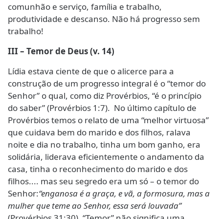
comunhão e serviço, família e trabalho,
produtividade e descanso. Não há progresso sem
trabalho!
III – Temor de Deus (v. 14)
Lídia estava ciente de que o alicerce para a
construção de um progresso integral é o “temor do
Senhor” o qual, como diz Provérbios, “é o princípio
do saber” (Provérbios 1:7). No último capítulo de
Provérbios temos o relato de uma “melhor virtuosa”
que cuidava bem do marido e dos filhos, ralava
noite e dia no trabalho, tinha um bom ganho, era
solidária, liderava eficientemente o andamento da
casa, tinha o reconhecimento do marido e dos
filhos.... mas seu segredo era um só – o temor do
Senhor:
“enganosa é a graça, e vã, a formosura, mas a
mulher que teme ao Senhor, essa será louvada”
(Provérbios 31:30). “Temor” não significa uma