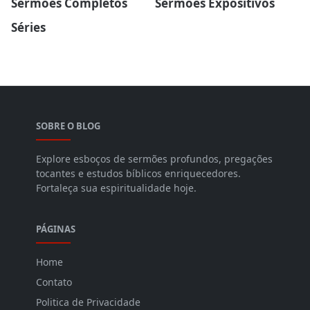
Sermões Completos
Sermões Expositivos
Séries
SOBRE O BLOG
Explore esboços de sermões profundos, pregações
tocantes e estudos bíblicos enriquecedores.
Fortaleça sua espiritualidade hoje.
PÁGINAS
Home
Contato
Politica de Privacidade