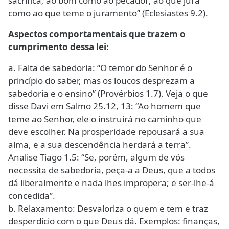
sacrifica; ao bom como ao pecador; ao que jura
como ao que teme o juramento” (Eclesiastes 9.2).
Aspectos comportamentais que trazem o
cumprimento dessa lei:
a. Falta de sabedoria: “O temor do Senhor é o
princípio do saber, mas os loucos desprezam a
sabedoria e o ensino” (Provérbios 1.7). Veja o que
disse Davi em Salmo 25.12, 13: “Ao homem que
teme ao Senhor, ele o instruirá no caminho que
deve escolher. Na prosperidade repousará a sua
alma, e a sua descendência herdará a terra”.
Analise Tiago 1.5: “Se, porém, algum de vós
necessita de sabedoria, peça-a a Deus, que a todos
dá liberalmente e nada lhes impropera; e ser-lhe-á
concedida”.
b. Relaxamento: Desvaloriza o quem e tem e traz
desperdício com o que Deus dá. Exemplos: finanças,