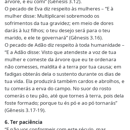
árvore, e eu comi” (Gênesis 3.12).
O pecado de Eva diz respeito às mulheres – “E à
mulher disse: Multiplicarei sobremodo os
sofrimentos da tua gravidez; em meio de dores
darás à luz filhos; o teu desejo será para o teu
marido, e ele te governará” (Gênesis 3.16).
O pecado de Adão diz respeito à toda humanidade –
“E a Adão disse: Visto que atendeste a voz de tua
mulher e comeste da árvore que eu te ordenara
não comesses, maldita é a terra por tua causa; em
fadigas obterás dela o sustento durante os dias de
tua vida. Ela produzirá também cardos e abrolhos, e
tu comerás a erva do campo. No suor do rosto
comerás o teu pão, até que tornes à terra, pois dela
foste formado; porque tu és pó e ao pó tornarás”
(Gênesis 3.17-19).
6. Ter paciência
“E não vos conformeis com este século, mas