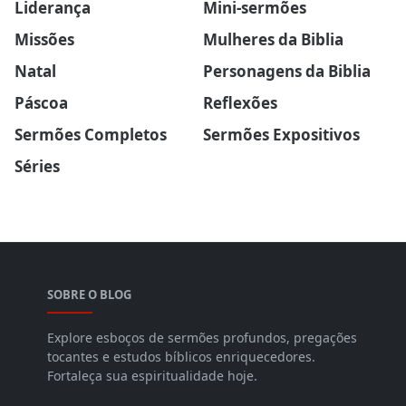
Liderança
Mini-sermões
Missões
Mulheres da Biblia
Natal
Personagens da Biblia
Páscoa
Reflexões
Sermões Completos
Sermões Expositivos
Séries
SOBRE O BLOG
Explore esboços de sermões profundos, pregações
tocantes e estudos bíblicos enriquecedores.
Fortaleça sua espiritualidade hoje.