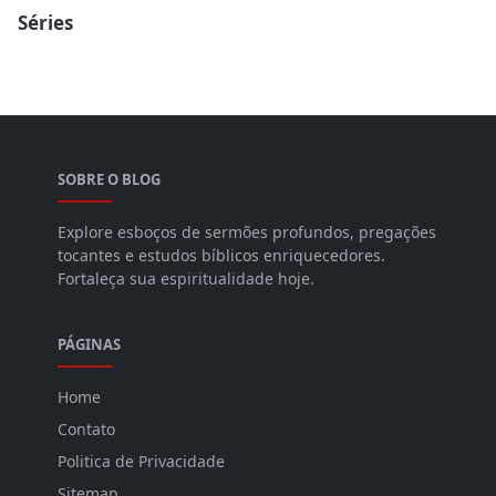
Séries
SOBRE O BLOG
Explore esboços de sermões profundos, pregações
tocantes e estudos bíblicos enriquecedores.
Fortaleça sua espiritualidade hoje.
PÁGINAS
Home
Contato
Politica de Privacidade
Sitemap