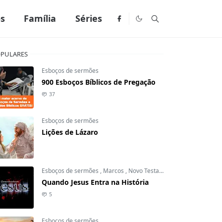
os
Família
Séries
PULARES
Esboços de sermões
900 Esboços Bíblicos de Pregação
37
Esboços de sermões
Lições de Lázaro
Esboços de sermões
,
Marcos
,
Novo Testamento
Quando Jesus Entra na História
5
Esboços de sermões