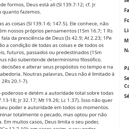
s
 formos, Deus está ali (Sl 139.7-12; cf. Jr
F
do quanto fazemos.
F
as as coisas (Sl 139.1-6; 147.5). Ele conhece, não
L
m nossos próprios pensamentos (1Sm 16.7; 1 Rs
a fala da presciência de Deus (Is 42.9; At 2.23; 1Pe
M
ão a condição de todas as coisas e de todos os
N
eis, futuros, passados ou predestinados (1Sm
Deus não subentende determinismo filosófico.
ecisões e alterar seus propósitos no tempo e na
P
sabedoria. Noutras palavras, Deus não é limitado à
S
 2Rs 20.1-7).
C
do-poderoso e detém a autoridade total sobre todas
Sé
7.13-18; Jr 32.17; Mt 19.26; Lc 1.37). Isso não quer
 seu poder e autoridade em todos os momentos.
minar totalmente o pecado, mas optou por não
a. Em muitos casos, Deus limita o seu poder,
Co 12.7-10); em casos assim, o seu poder