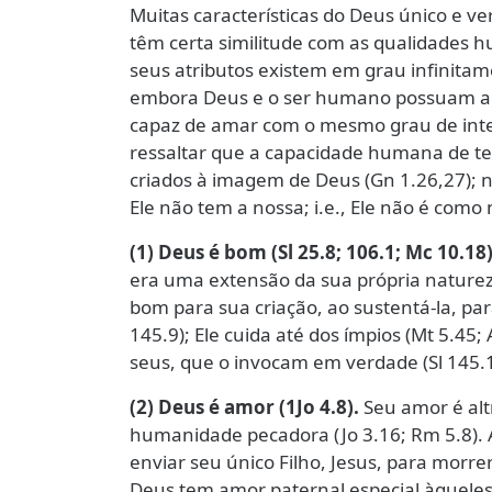
Muitas características do Deus único e v
têm certa similitude com as qualidades 
seus atributos existem em grau infinita
embora Deus e o ser humano possuam a
capaz de amar com o mesmo grau de int
ressaltar que a capacidade humana de ter
criados à imagem de Deus (Gn 1.26,27); 
Ele não tem a nossa; i.e., Ele não é como 
(1) Deus é bom (Sl 25.8; 106.1; Mc 10.18)
era uma extensão da sua própria naturez
bom para sua criação, ao sustentá-la, par
145.9); Ele cuida até dos ímpios (Mt 5.45
seus, que o invocam em verdade (Sl 145.1
(2) Deus é amor (1Jo 4.8).
Seu amor é alt
humanidade pecadora (Jo 3.16; Rm 5.8). A
enviar seu único Filho, Jesus, para morre
Deus tem amor paternal especial àqueles