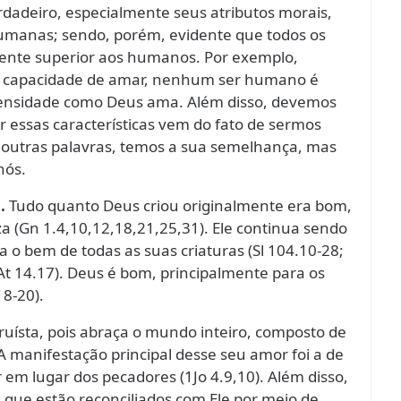
erdadeiro, especialmente seus atributos morais,
humanas; sendo, porém, evidente que todos os
mente superior aos humanos. Por exemplo,
 capacidade de amar, nenhum ser humano é
ensidade como Deus ama. Além disso, devemos
 essas características vem do fato de sermos
noutras palavras, temos a sua semelhança, mas
nós.
.
Tudo quanto Deus criou originalmente era bom,
a (Gn 1.4,10,12,18,21,25,31). Ele continua sendo
a o bem de todas as suas criaturas (Sl 104.10-28;
; At 14.17). Deus é bom, principalmente para os
8-20).
ruísta, pois abraça o mundo inteiro, composto de
 manifestação principal desse seu amor foi a de
r em lugar dos pecadores (1Jo 4.9,10). Além disso,
 que estão reconciliados com Ele por meio de