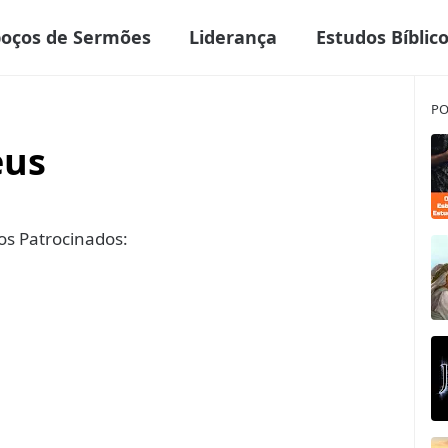
boços de Sermões
Liderança
Estudos Bíblic
PO
eus
s Patrocinados: