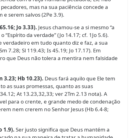
os pecadores, mas na sua paciência concede a
 e serem salvos (2Pe 3.9).
65.16; Jo 3.33).
Jesus chamou-se a si mesmo “a
o “Espírito da verdade” (Jo 14.17; cf. 1Jo 5.6).
 verdadeiro em tudo quanto diz e faz, a sua
7.28; Sl 119.43; Is 45.19; Jo 17.17). Em
laro que Deus não tolera a mentira nem falsidade
Lm 3.23; Hb 10.23).
Deus fará aquilo que Ele tem
nto as suas promessas, quanto as suas
34.12; At 13.23,32,33; ver 2Tm 2.13 nota). A
mível para o crente, e grande medo de condenação
erem nem crerem no Senhor Jesus (Hb 6.4-8;
 1.9).
Ser justo significa que Deus mantém a
pecado na sua maneira de tratar a humanidade