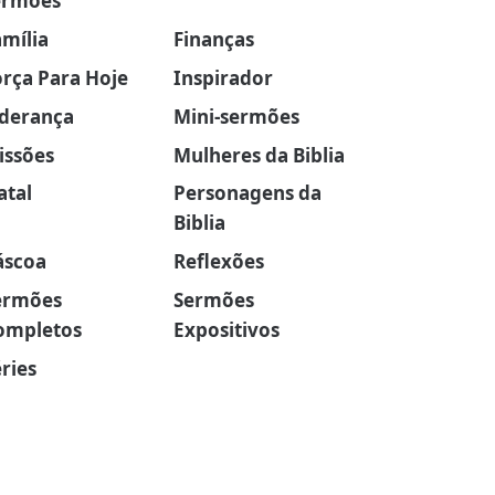
ermões
amília
Finanças
orça Para Hoje
Inspirador
iderança
Mini-sermões
issões
Mulheres da Biblia
atal
Personagens da
Biblia
áscoa
Reflexões
ermões
Sermões
ompletos
Expositivos
ries