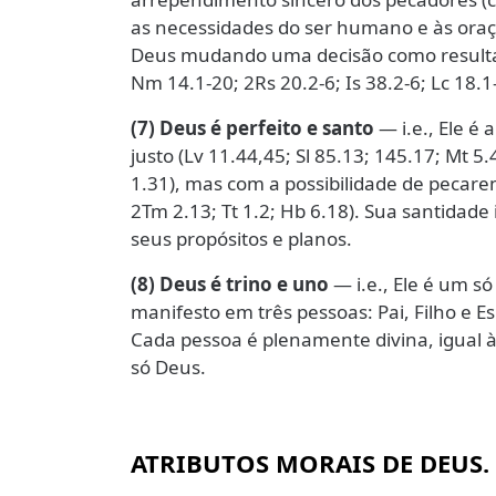
as necessidades do ser humano e às oraçõ
Deus mudando uma decisão como resultado
Nm 14.1-20; 2Rs 20.2-6; Is 38.2-6; Lc 18.1-
(7) Deus é perfeito e santo
— i.e., Ele é
justo (Lv 11.44,45; Sl 85.13; 145.17; Mt 5
1.31), mas com a possibilidade de pecar
2Tm 2.13; Tt 1.2; Hb 6.18). Sua santidade
seus propósitos e planos.
(8) Deus é trino e uno
— i.e., Ele é um só 
manifesto em três pessoas: Pai, Filho e Esp
Cada pessoa é plenamente divina, igual à
só Deus.
ATRIBUTOS MORAIS DE DEUS.