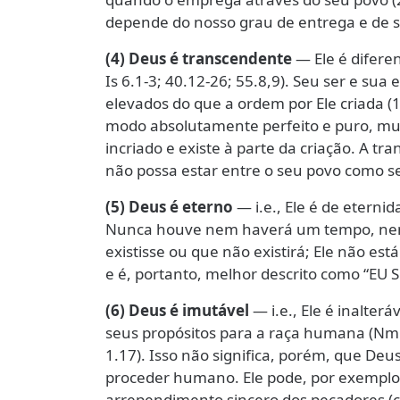
depende do nosso grau de entrega e de s
(4) Deus é transcendente
— Ele é diferen
Is 6.1-3; 40.12-26; 55.8,9). Seu ser e sua
elevados do que a ordem por Ele criada (1R
modo absolutamente perfeito e puro, mui
incriado e existe à parte da criação. A t
não possa estar entre o seu povo como seu
(5) Deus é eterno
— i.e., Ele é de eternid
Nunca houve nem haverá um tempo, nem
existisse ou que não existirá; Ele não est
e é, portanto, melhor descrito como “EU SO
(6) Deus é imutável
— i.e., Ele é inalter
seus propósitos para a raça humana (Nm 23
1.17). Isso não significa, porém, que Deu
proceder humano. Ele pode, por exemplo, 
arrependimento sincero dos pecadores (cf. 