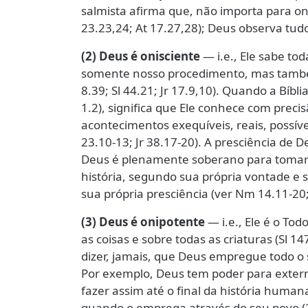
salmista afirma que, não importa para onde
23.23,24; At 17.27,28); Deus observa tu
(2) Deus é onisciente
— i.e., Ele sabe tod
somente nosso procedimento, mas també
8.39; Sl 44.21; Jr 17.9,10). Quando a Bíbli
1.2), significa que Ele conhece com precis
acontecimentos exequíveis, reais, possív
23.10-13; Jr 38.17-20). A presciência de 
Deus é plenamente soberano para tomar d
história, segundo sua própria vontade e 
sua própria presciência (ver Nm 14.11-20;
(3) Deus é onipotente
— i.e., Ele é o To
as coisas e sobre todas as criaturas (Sl 14
dizer, jamais, que Deus empregue todo o
Por exemplo, Deus tem poder para exter
fazer assim até o final da história human
quando o emprega através do seu povo (2