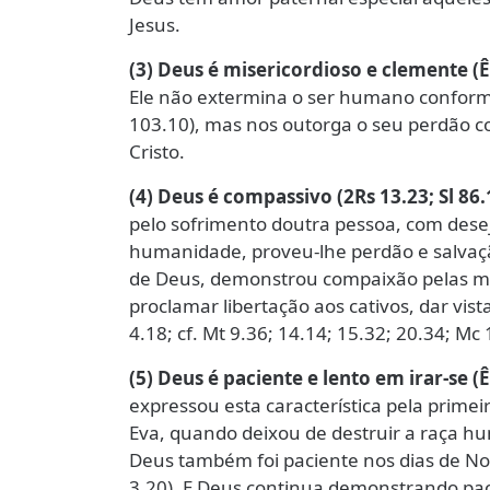
Jesus.
(3) Deus é misericordioso e clemente (Êx 3
Ele não extermina o ser humano conform
103.10), mas nos outorga o seu perdão c
Cristo.
(4) Deus é compassivo (2Rs 13.23; Sl 86.
pelo sofrimento doutra pessoa, com desej
humanidade, proveu-lhe perdão e salvação
de Deus, demonstrou compaixão pelas mu
proclamar libertação aos cativos, dar vis
4.18; cf. Mt 9.36; 14.14; 15.32; 20.34; Mc 
(5) Deus é paciente e lento em irar-se (
expressou esta característica pela prime
Eva, quando deixou de destruir a raça hu
Deus também foi paciente nos dias de No
3.20). E Deus continua demonstrando pa