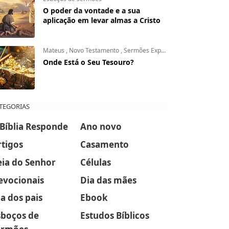
O poder da vontade e a sua
aplicação em levar almas a Cristo
Mateus
,
Novo Testamento
,
Sermões Expositivos
Onde Está o Seu Tesouro?
TEGORIAS
 Bíblia Responde
Ano novo
rtigos
Casamento
eia do Senhor
Células
evocionais
Dia das mães
a dos pais
Ebook
sboços de
Estudos Bíblicos