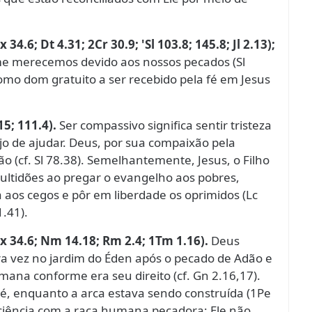
4.6; Dt 4.31; 2Cr 30.9; 'Sl 103.8; 145.8; Jl 2.13);
e merecemos devido aos nossos pecados (Sl
omo dom gratuito a ser recebido pela fé em Jesus
15; 111.4).
Ser compassivo significa sentir tristeza
o de ajudar. Deus, por sua compaixão pela
 (cf. Sl 78.38). Semelhantemente, Jesus, o Filho
ltidões ao pregar o evangelho aos pobres,
ta aos cegos e pôr em liberdade os oprimidos (Lc
1.41).
Êx 34.6; Nm 14.18; Rm 2.4; 1Tm 1.16).
Deus
ira vez no jardim do Éden após o pecado de Adão e
mana conforme era seu direito (cf. Gn 2.16,17).
é, enquanto a arca estava sendo construída (1Pe
ciência com a raça humana pecadora; Ele não