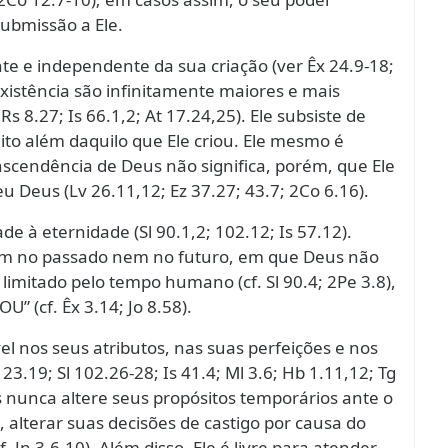
ubmissão a Ele.
te e independente da sua criação (ver Êx 24.9-18;
 existência são infinitamente maiores e mais
s 8.27; Is 66.1,2; At 17.24,25). Ele subsiste de
to além daquilo que Ele criou. Ele mesmo é
ranscendência de Deus não significa, porém, que Ele
 Deus (Lv 26.11,12; Ez 37.27; 43.7; 2Co 6.16).
ade à eternidade (Sl 90.1,2; 102.12; Is 57.12).
 no passado nem no futuro, em que Deus não
á limitado pelo tempo humano (cf. Sl 90.4; 2Pe 3.8),
U” (cf. Êx 3.14; Jo 8.58).
ável nos seus atributos, nas suas perfeições e nos
.19; Sl 102.26-28; Is 41.4; Ml 3.6; Hb 1.11,12; Tg
s nunca altere seus propósitos temporários ante o
alterar suas decisões de castigo por causa do
Jn 3.6-10). Além disso, Ele é livre para atender