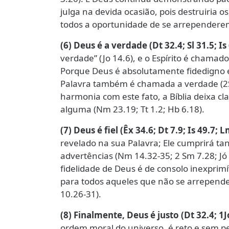
julga na devida ocasião, pois destruiria 
todos a oportunidade de se arrependerem
(6) Deus é a verdade (Dt 32.4; Sl 31.5; Is 
verdade” (Jo 14.6), e o Espírito é chamado 
Porque Deus é absolutamente fidedigno e
Palavra também é chamada a verdade (2Sm 
harmonia com este fato, a Bíblia deixa c
alguma (Nm 23.19; Tt 1.2; Hb 6.18).
(7) Deus é fiel (Êx 34.6; Dt 7.9; Is 49.7; 
revelado na sua Palavra; Ele cumprirá ta
advertências (Nm 14.32-35; 2 Sm 7.28; Jó 
fidelidade de Deus é de consolo inexpri
para todos aqueles que não se arrepend
10.26-31).
(8) Finalmente, Deus é justo (Dt 32.4; 1Jo
ordem moral do universo, é reto e sem 