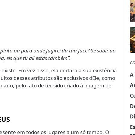
pírito ou para onde fugirei da tua face? Se subir ao
ma, eis que tu ali estás também”.
CA
xiste. Em vez disso, ela declara a sua existência
A
itos desses atributos são exclusivos dEle, como
A
ano, pelo fato de ter sido criado à imagem de
C
D
Di
EUS
E
presente em todos os lugares a um só tempo. O