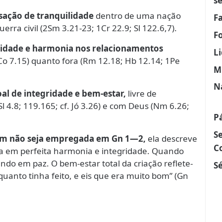
s
sação de tranquilidade
dentro de uma nação
F
ra civil (2Sm 3.21-23; 1Cr 22.9; Sl 122.6,7).
F
ridade e harmonia nos relacionamentos
L
1Co 7.15) quanto fora (Rm 12.18; Hb 12.14; 1Pe
M
N
oal de integridade e bem-estar,
livre de
 4.8; 119.165; cf. Jó 3.26) e com Deus (Nm 6.26;
P
S
lom não seja empregada em Gn 1—2,
ela descreve
C
ia em perfeita harmonia e integridade. Quando
ndo em paz. O bem-estar total da criação reflete-
Sé
quanto tinha feito, e eis que era muito bom” (Gn