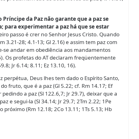
o Príncipe da Paz não garante que a paz se
; para experimentar a paz há que se estar
iro passo é crer no Senhor Jesus Cristo. Quando
(Rm 3.21-28; 4.1-13; Gl 2.16) e assim tem paz com
ve-se andar em obediência aos mandamentos
3,6). Os profetas do AT declaram freqüentemente
.8; Jr 6.14; 8.11; Ez 13.10, 16).
 perpétua, Deus lhes tem dado o Espírito Santo,
 fruto, que é a paz (Gl 5.22; cf. Rm 14.17; Ef
 pedindo a paz (Sl 122.6,7; Jr 29.7), deixar que a
az e segui-la (Sl 34.14; Jr 29.7; 2Tm 2.22; 1Pe
 o próximo (Rm 12.18; 2Co 13.11; 1Ts 5.13; Hb