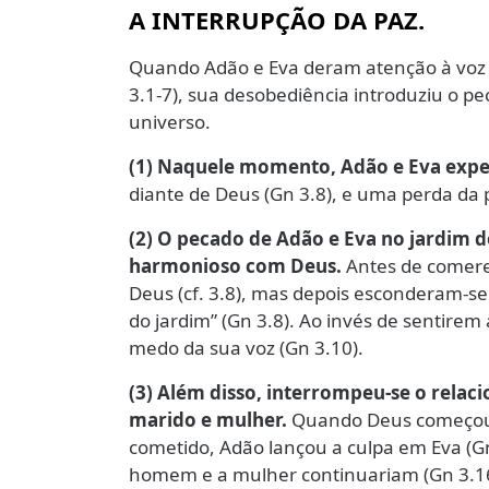
A INTERRUPÇÃO DA PAZ.
Quando Adão e Eva deram atenção à voz 
3.1-7), sua desobediência introduziu o p
universo.
(1) Naquele momento, Adão e Eva exp
diante de Deus (Gn 3.8), e uma perda da p
(2) O pecado de Adão e Eva no jardim 
harmonioso com Deus.
Antes de comere
Deus (cf. 3.8), mas depois esconderam-s
do jardim” (Gn 3.8). Ao invés de sentire
medo da sua voz (Gn 3.10).
(3) Além disso, interrompeu-se o rel
marido e mulher.
Quando Deus começou a
cometido, Adão lançou a culpa em Eva (Gn
homem e a mulher continuariam (Gn 3.16)