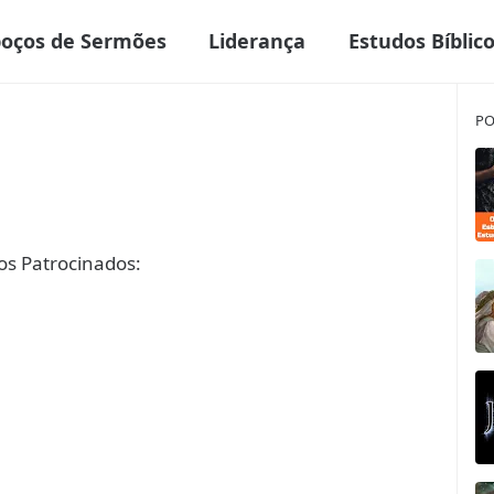
boços de Sermões
Liderança
Estudos Bíblic
PO
s Patrocinados: