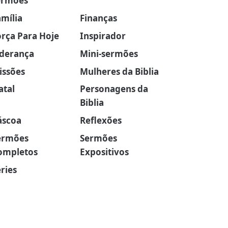
ermões
amília
Finanças
orça Para Hoje
Inspirador
iderança
Mini-sermões
issões
Mulheres da Biblia
atal
Personagens da
Biblia
áscoa
Reflexões
ermões
Sermões
ompletos
Expositivos
ries