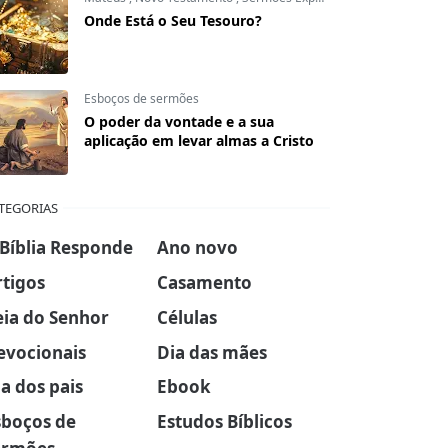
Onde Está o Seu Tesouro?
Esboços de sermões
O poder da vontade e a sua
aplicação em levar almas a Cristo
TEGORIAS
 Bíblia Responde
Ano novo
rtigos
Casamento
eia do Senhor
Células
evocionais
Dia das mães
a dos pais
Ebook
sboços de
Estudos Bíblicos