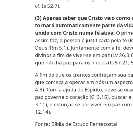
cf. Is 52.7).
(3) Apenas saber que Cristo veio como 
tornará automaticamente parte da vida
unido com Cristo numa fé ativa.
O prime
assim faz, a pessoa é justificada pela fé 
Deus (Rm 5.1). Juntamente com a fé, de
divinos a fim de viver-se em paz (Lv 26.
que não há paz para os ímpios (Is 57.21; 59
A fim de que os crentes conheçam sua paz
que começa a operar em nós um aspecto do
4.3). Com a ajuda do Espírito, deve-se orar
paz governe o coração (Cl 3.15), buscar a p
3.11), e esforçar-se por viver em paz com
12.14).
Fonte: Bíblia de Estudo Pentecostal