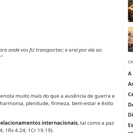
ra onde vos fiz transportar; e orai por ela ao
”
CA
A
A
C
Denota muito mais do que a ausência de guerra e
é harmonia, plenitude, firmeza, bem-estar e êxito
D
Di
 relacionamentos internacionais,
tal como a paz
E
; 1Rs 4.24; 1Cr 19.19).