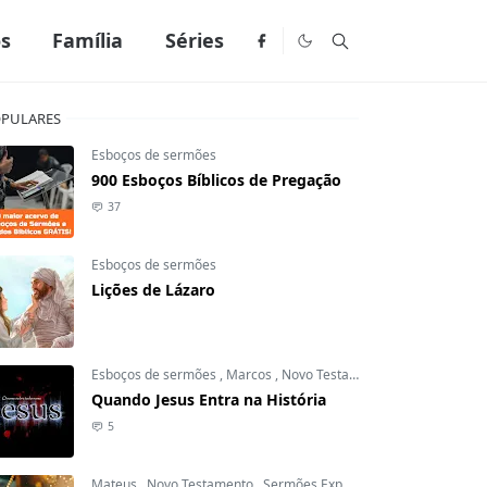
os
Família
Séries
PULARES
Esboços de sermões
900 Esboços Bíblicos de Pregação
37
Esboços de sermões
Lições de Lázaro
Esboços de sermões
,
Marcos
,
Novo Testamento
Quando Jesus Entra na História
5
Mateus
,
Novo Testamento
,
Sermões Expositivos