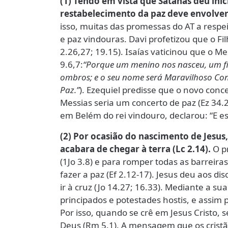
(1) Tendo em vista que Satanás deu iní
restabelecimento da paz deve envolver 
isso, muitas das promessas do AT a respe
e paz vindouras. Davi profetizou que o Fil
2.26,27; 19.15). Isaías vaticinou que o Me
9.6,7:
“Porque um menino nos nasceu, um filh
ombros; e o seu nome será Maravilhoso Conse
Paz.”
). Ezequiel predisse que o novo conc
Messias seria um concerto de paz (Ez 34.2
em Belém do rei vindouro, declarou: “E es
(2) Por ocasião do nascimento de Jesus
acabara de chegar à terra (Lc 2.14).
O pr
(1Jo 3.8) e para romper todas as barreira
fazer a paz (Ef 2.12-17). Jesus deu aos d
ir à cruz (Jo 14.27; 16.33). Mediante a s
principados e potestades hostis, e assim pos
Por isso, quando se crê em Jesus Cristo, 
Deus (Rm 5.1). A mensagem que os cristã