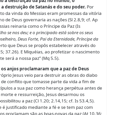
cio à destruição da paz no mundo, o
a destruição de Satanás e do seu poder.
Por
ito da vinda do Messias eram promessas da vitória
ho de Deus governaria as nações (Sl 2.8,9; cf. Ap
ssias reinaria como o Príncipe da Paz (Is
o se nos deu; e o principado está sobre os seus
lheiro, Deus Forte, Pai da Eternidade, Príncipe da
erto que Deus se propôs estabelecer através do
5; 37.26). E Miquéias, ao profetizar o nascimento
te será a nossa paz” (Mq 5.5).
, os anjos proclamaram que a paz de Deus
óprio Jesus veio para destruir as obras do diabo
s de conflito que tomasse parte da vida a fim de
iscípulos a sua paz como herança perpétua antes de
ua morte e ressurreição, Jesus desarmou os
sibilitou a paz (Cl 1.20; 2.14,15; cf. Is 53.4,5).
se é justificado mediante a fé e se tem paz com
os proclamam são as boas-novas da paz (At 10.36;