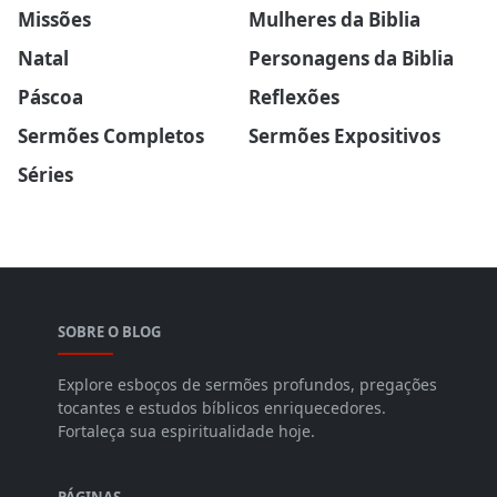
Missões
Mulheres da Biblia
Natal
Personagens da Biblia
Páscoa
Reflexões
Sermões Completos
Sermões Expositivos
Séries
SOBRE O BLOG
Explore esboços de sermões profundos, pregações
tocantes e estudos bíblicos enriquecedores.
Fortaleça sua espiritualidade hoje.