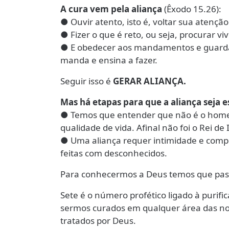
A cura vem pela aliança
(Êxodo 15.26):
● Ouvir atento, isto é, voltar sua atençã
● Fizer o que é reto, ou seja, procurar v
● E obedecer aos mandamentos e guardar 
manda e ensina a fazer.
Seguir isso é
GERAR ALIANÇA.
Mas há etapas para que a aliança seja 
● Temos que entender que não é o homem
qualidade de vida. Afinal não foi o Rei de
● Uma aliança requer intimidade e comp
feitas com desconhecidos.
Para conhecermos a Deus temos que pas
Sete é o número profético ligado à purifi
sermos curados em qualquer área das no
tratados por Deus.