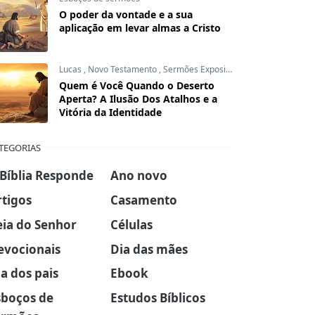
O poder da vontade e a sua
aplicação em levar almas a Cristo
Lucas
,
Novo Testamento
,
Sermões Expositivos
Quem é Você Quando o Deserto
Aperta? A Ilusão Dos Atalhos e a
Vitória da Identidade
TEGORIAS
 Bíblia Responde
Ano novo
rtigos
Casamento
eia do Senhor
Células
evocionais
Dia das mães
a dos pais
Ebook
sboços de
Estudos Bíblicos