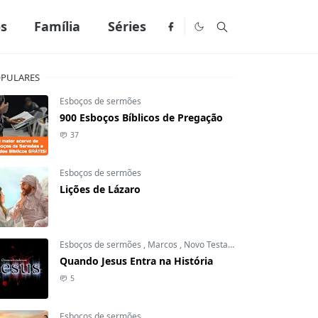
os
Família
Séries
PULARES
Esboços de sermões
900 Esboços Bíblicos de Pregação
37
Esboços de sermões
Lições de Lázaro
Esboços de sermões
,
Marcos
,
Novo Testamento
Quando Jesus Entra na História
5
Esboços de sermões