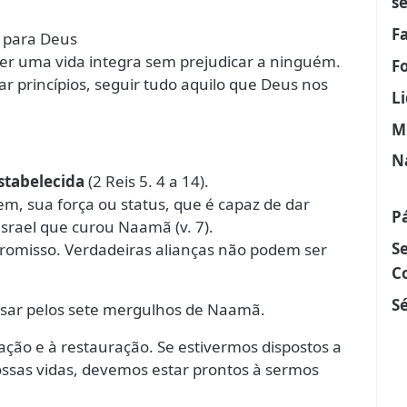
s
F
o para Deus
iver uma vida integra sem prejudicar a ninguém.
F
princípios, seguir tudo aquilo que Deus nos
L
M
N
estabelecida
(2 Reis 5. 4 a 14).
, sua força ou status, que é capaz de dar
P
 Israel que curou Naamã (v. 7).
S
romisso. Verdadeiras alianças não podem ser
C
Sé
sar pelos sete mergulhos de Naamã.
cação e à restauração. Se estivermos dispostos a
ssas vidas, devemos estar prontos à sermos