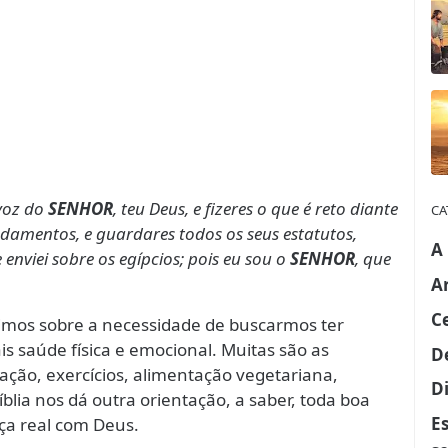
 voz do
SENHOR
, teu Deus, e fizeres o que é reto diante
CA
ndamentos, e guardares todos os seus estatutos,
A
enviei sobre os egípcios; pois eu sou o
SENHOR
, que
A
C
imos sobre a necessidade de buscarmos ter
s saúde física e emocional. Muitas são as
D
tação, exercícios, alimentação vegetariana,
Di
bíblia nos dá outra orientação, a saber, toda boa
E
ça real com Deus.