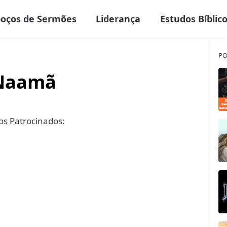
boços de Sermões
Liderança
Estudos Bíblic
PO
 Naamã
s Patrocinados: