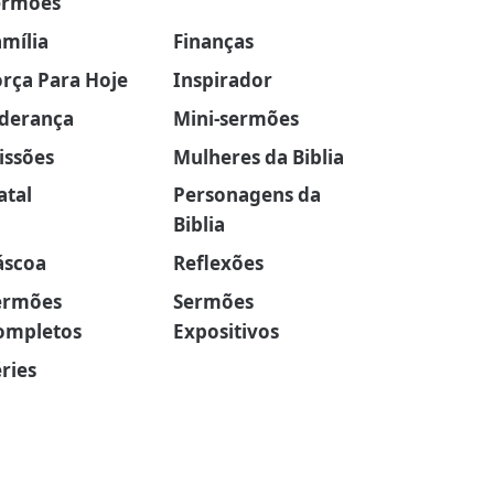
ermões
amília
Finanças
orça Para Hoje
Inspirador
iderança
Mini-sermões
issões
Mulheres da Biblia
atal
Personagens da
Biblia
áscoa
Reflexões
ermões
Sermões
ompletos
Expositivos
ries