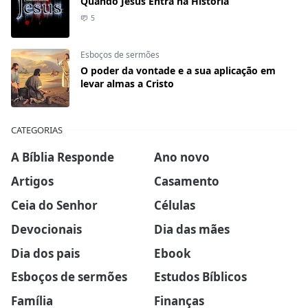
Quando Jesus Entra na História
5
Esboços de sermões
O poder da vontade e a sua aplicação em
levar almas a Cristo
CATEGORIAS
A Bíblia Responde
Ano novo
Artigos
Casamento
Ceia do Senhor
Células
Devocionais
Dia das mães
Dia dos pais
Ebook
Esboços de sermões
Estudos Bíblicos
Família
Finanças