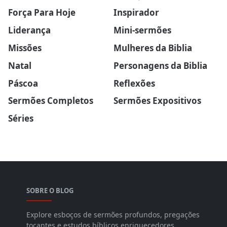
Força Para Hoje
Inspirador
Liderança
Mini-sermões
Missões
Mulheres da Biblia
Natal
Personagens da Biblia
Páscoa
Reflexões
Sermões Completos
Sermões Expositivos
Séries
SOBRE O BLOG
Explore esboços de sermões profundos, pregações
tocantes e estudos bíblicos enriquecedores.