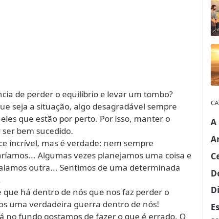
ncia de perder o equilíbrio e levar um tombo?
CA
e seja a situação, algo desagradável sempre
eles que estão por perto. Por isso, manter o
A
 ser bem sucedido.
A
ece incrível, mas é verdade: nem sempre
ríamos... Algumas vezes planejamos uma coisa e
C
falamos outra... Sentimos de uma determinada
D
.
Di
e que há dentro de nós que nos faz perder o
emos uma verdadeira guerra dentro de nós!
E
á no fundo gostamos de fazer o que é errado. O