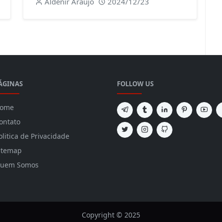
Aldenir Araújo
2024/12/23
ÁGINAS
FOLLOW US
ome
ontato
olitica de Privacidade
itemap
uem Somos
Copyright © 2025