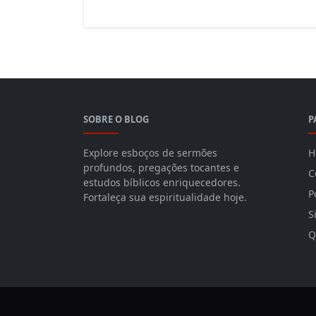
SOBRE O BLOG
P
Explore esboços de sermões
H
profundos, pregações tocantes e
C
estudos bíblicos enriquecedores.
P
Fortaleça sua espiritualidade hoje.
S
Q