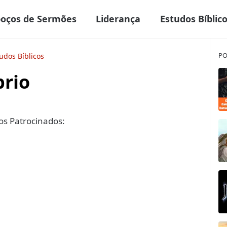
boços de Sermões
Liderança
Estudos Bíblic
PO
udos Bíblicos
brio
s Patrocinados: