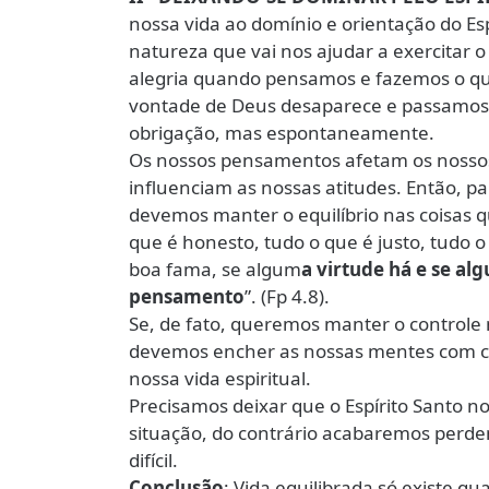
nossa vida ao domínio e orientação do E
natureza que vai nos ajudar a exercitar o
alegria quando pensamos e fazemos o que 
vontade de Deus desaparece e passamos a 
obrigação, mas espontaneamente.
Os nossos pensamentos afetam os nossos
influenciam as nossas atitudes. Então, pa
devemos manter o equilíbrio nas coisas q
que é honesto, tudo o que é justo, tudo o
boa fama, se algum
a virtude há e se al
pensamento
”. (Fp 4.8).
Se, de fato, queremos manter o controle
devemos encher as nossas mentes com co
nossa vida espiritual.
Precisamos deixar que o Espírito Santo n
situação, do contrário acabaremos perde
difícil.
Conclusão
: Vida equilibrada só existe 