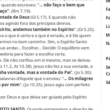
s
o quando escreveu: “.
.. não faço o bem que
F
faço”
. (Rm 7.19).
ontade de Deus
(Gl 5.17). E quando não
F
 agindo fora dos princípios divinos.
L
pírito, andemos também no Espírito
”. (Gl 5.25).
M
a o que é certo e o que é errado, e é Ele quem
armos no bom caminho. Sim, o Espírito Santo
N
 andar... Escolher... Decidir. O equilíbrio vem
oria para fazer a escolha certa.
P
so. Ele não confiou em si mesmo, mas se deixou
Is 11.2, At 10.38). Jesus não fez a sua vontade, e
S
inha vontade, mas a vontade do Pai
”. (Jo 5.30);
C
palavras d'Aquele que o enviou: “
... Os milagres
Sé
m por mim
”. (Jo 10.25). Jesus agiu com perfeito
or Deus e que deixa ser guiado pelo Espírito
ÍRITO SANTO
. Quando entregamos a direção de