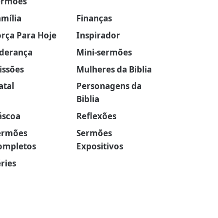
ermões
amília
Finanças
orça Para Hoje
Inspirador
iderança
Mini-sermões
issões
Mulheres da Biblia
atal
Personagens da
Biblia
áscoa
Reflexões
ermões
Sermões
ompletos
Expositivos
ries