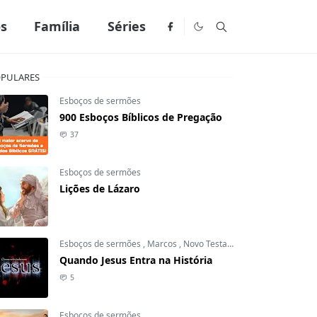
os
Família
Séries
PULARES
Esboços de sermões
900 Esboços Bíblicos de Pregação
37
Esboços de sermões
Lições de Lázaro
Esboços de sermões
,
Marcos
,
Novo Testamento
Quando Jesus Entra na História
5
Esboços de sermões