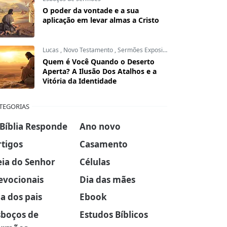
O poder da vontade e a sua
aplicação em levar almas a Cristo
Lucas
,
Novo Testamento
,
Sermões Expositivos
Quem é Você Quando o Deserto
Aperta? A Ilusão Dos Atalhos e a
Vitória da Identidade
TEGORIAS
 Bíblia Responde
Ano novo
rtigos
Casamento
eia do Senhor
Células
evocionais
Dia das mães
a dos pais
Ebook
sboços de
Estudos Bíblicos