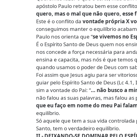
apóstolo Paulo retratou bem esse conflit
quero, mas o mal que não quero, esse 
Este é o conflito da
vontade própria X v
conseguimos manter o equilíbrio acabamos
Paulo nos orienta que “
se vivemos no Es
É o Espírito Santo de Deus quem nos ensin
nos concede a força necessária para and
ensina e capacita, mas nós é que temos que
quando usamos o poder de Deus com sabed
Foi assim que Jesus agiu para ser vitorio
guiar pelo Espírito Santo de Deus (Lc 4.1, 
sim a vontade do Pai: “
... não busco a m
não falou as suas palavras, mas falou as 
que eu faço em nome do meu Pai fala
equilíbrio.
Só aquele que tem a sua vida controlada p
Santo, tem o verdadeiro equilíbrio.
II - DEIXANDO-SE DOMINAR PELO ESP