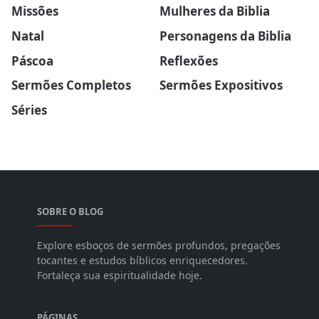
Missões
Mulheres da Biblia
Natal
Personagens da Biblia
Páscoa
Reflexões
Sermões Completos
Sermões Expositivos
Séries
SOBRE O BLOG
Explore esboços de sermões profundos, pregações
tocantes e estudos bíblicos enriquecedores.
Fortaleça sua espiritualidade hoje.
PÁGINAS