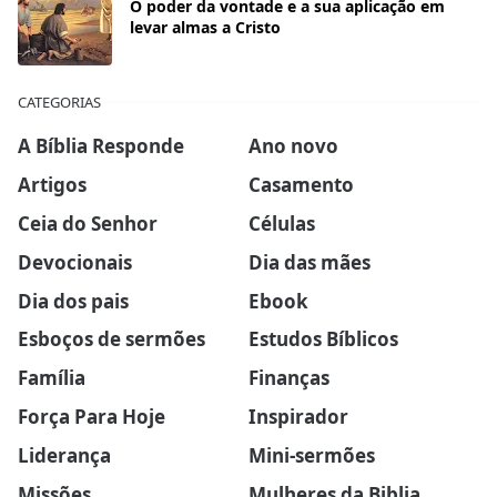
O poder da vontade e a sua aplicação em
levar almas a Cristo
CATEGORIAS
A Bíblia Responde
Ano novo
Artigos
Casamento
Ceia do Senhor
Células
Devocionais
Dia das mães
Dia dos pais
Ebook
Esboços de sermões
Estudos Bíblicos
Família
Finanças
Força Para Hoje
Inspirador
Liderança
Mini-sermões
Missões
Mulheres da Biblia