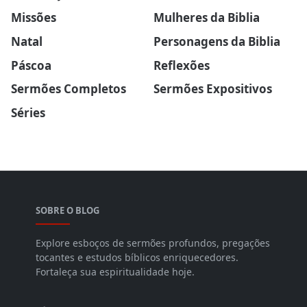
Missões
Mulheres da Biblia
Natal
Personagens da Biblia
Páscoa
Reflexões
Sermões Completos
Sermões Expositivos
Séries
SOBRE O BLOG
Explore esboços de sermões profundos, pregações
tocantes e estudos bíblicos enriquecedores.
Fortaleça sua espiritualidade hoje.