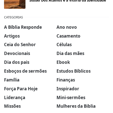
Ilusão Dos Atalhos e a Vitória da Identidade
CATEGORIAS
A Bíblia Responde
Ano novo
Artigos
Casamento
Ceia do Senhor
Células
Devocionais
Dia das mães
Dia dos pais
Ebook
Esboços de sermões
Estudos Bíblicos
Família
Finanças
Força Para Hoje
Inspirador
Liderança
Mini-sermões
Missões
Mulheres da Biblia