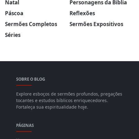
Natal
Personagens da Biblia
Páscoa
Reflexões
Sermões Completos
Sermões Expositivos
Séries
SOBRE O BLOG
Explore esboços de sermões profundos, pregações
tocantes e estudos bíblicos enriquecedores.
Fortaleça sua espiritualidade hoje.
PÁGINAS