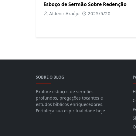
Esboço de Sermão Sobre Redenção
Aldenir Araújo
2025/5/20
SOBRE O BLOG
P
Explore esboços de sermões
H
profundos, pregações tocantes e
C
estudos bíblicos enriquecedores.
P
Fortaleça sua espiritualidade hoje.
S
Q