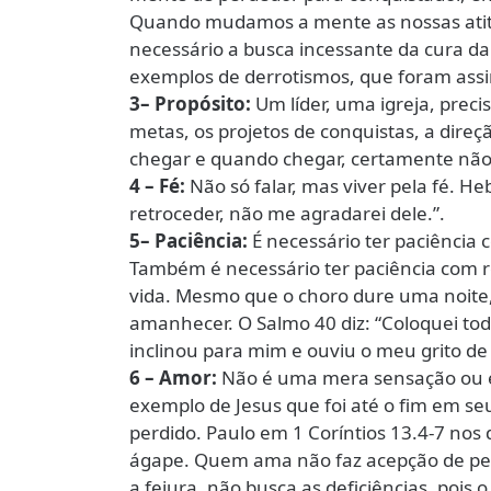
Quando mudamos a mente as nossas atit
necessário a busca incessante da cura da 
exemplos de derrotismos, que foram assim
3– Propósito:
Um líder, uma igreja, precis
metas, os projetos de conquistas, a dire
chegar e quando chegar, certamente não
4 – Fé:
Não só falar, mas viver pela fé. He
retroceder, não me agradarei dele.”.
5– Paciência:
É necessário ter paciência 
Também é necessário ter paciência com r
vida. Mesmo que o choro dure uma noite,
amanhecer. O Salmo 40 diz: “Coloquei tod
inclinou para mim e ouviu o meu grito de 
6 – Amor:
Não é uma mera sensação ou 
exemplo de Jesus que foi até o fim em se
perdido. Paulo em 1 Coríntios 13.4-7 nos
ágape. Quem ama não faz acepção de pe
a feiura, não busca as deficiências, pois