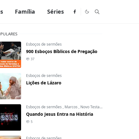
os
Família
Séries
PULARES
Esboços de sermões
900 Esboços Bíblicos de Pregação
37
Esboços de sermões
Lições de Lázaro
Esboços de sermões
,
Marcos
,
Novo Testamento
Quando Jesus Entra na História
5
Esboços de sermões