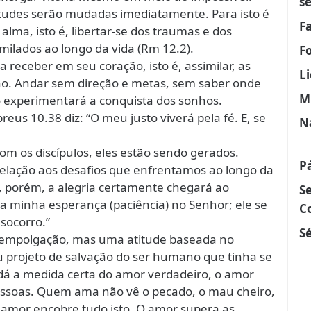
s
udes serão mudadas imediatamente. Para isto é
F
alma, isto é, libertar-se dos traumas e dos
ilados ao longo da vida (Rm 12.2).
F
a receber em seu coração, isto é, assimilar, as
L
ção. Andar sem direção e metas, sem saber onde
M
 experimentará a conquista dos sonhos.
breus 10.38 diz: “O meu justo viverá pela fé. E, se
N
com os discípulos, eles estão sendo gerados.
P
elação aos desafios que enfrentamos ao longo da
 porém, a alegria certamente chegará ao
S
a minha esperança (paciência) no Senhor; ele se
C
socorro.”
Sé
empolgação, mas uma atitude baseada no
u projeto de salvação do ser humano que tinha se
 dá a medida certa do amor verdadeiro, o amor
ssoas. Quem ama não vê o pecado, o mau cheiro,
 o amor encobre tudo isto. O amor supera as