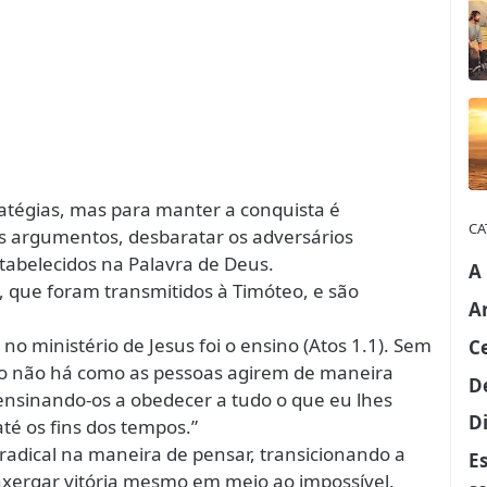
atégias, mas para manter a conquista é
CA
os argumentos, desbaratar os adversários
stabelecidos na Palavra de Deus.
A
, que foram transmitidos à Timóteo, e são
A
no ministério de Jesus foi o ensino (Atos 1.1). Sem
C
no não há como as pessoas agirem de maneira
D
“ensinando-os a obedecer a tudo o que eu lhes
Di
té os fins dos tempos.”
dical na maneira de pensar, transicionando a
E
xergar vitória mesmo em meio ao impossível.