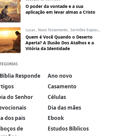
O poder da vontade e a sua
aplicação em levar almas a Cristo
Lucas
,
Novo Testamento
,
Sermões Expositivos
Quem é Você Quando o Deserto
Aperta? A Ilusão Dos Atalhos e a
Vitória da Identidade
TEGORIAS
 Bíblia Responde
Ano novo
rtigos
Casamento
eia do Senhor
Células
evocionais
Dia das mães
a dos pais
Ebook
sboços de
Estudos Bíblicos