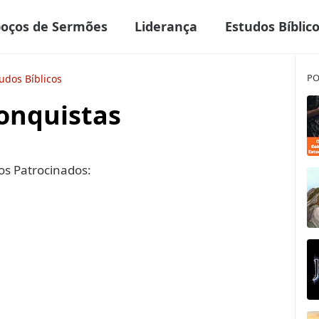
boços de Sermões
Liderança
Estudos Bíblic
PO
udos Bíblicos
onquistas
s Patrocinados: