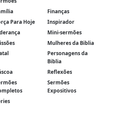
ermões
amília
Finanças
orça Para Hoje
Inspirador
iderança
Mini-sermões
issões
Mulheres da Biblia
atal
Personagens da
Biblia
áscoa
Reflexões
ermões
Sermões
ompletos
Expositivos
ries