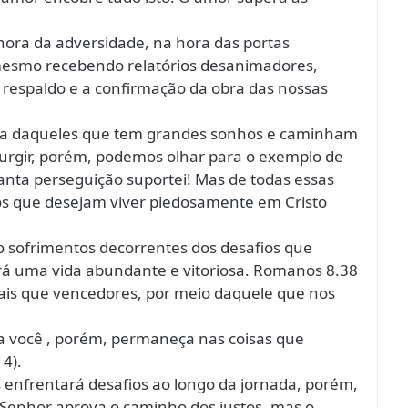
ra da adversidade, na hora das portas
 mesmo recebendo relatórios desanimadores,
o respaldo e a confirmação da obra das nossas
da daqueles que tem grandes sonhos e caminham
surgir, porém, podemos olhar para o exemplo de
Quanta perseguição suportei! Mas de todas essas
 os que desejam viver piedosamente em Cristo
o sofrimentos decorrentes dos desafios que
erá uma vida abundante e vitoriosa. Romanos 8.38
mais que vencedores, por meio daquele que nos
o a você , porém, permaneça nas coisas que
4).
enfrentará desafios ao longo da jornada, porém,
 o Senhor aprova o caminho dos justos, mas o