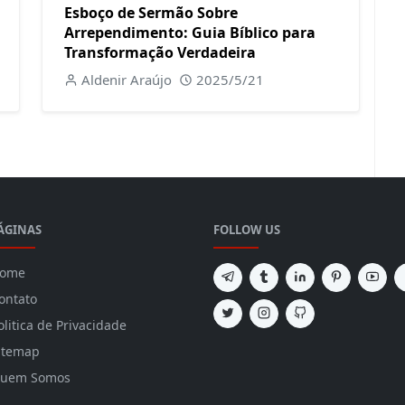
Esboço de Sermão Sobre
Arrependimento: Guia Bíblico para
Transformação Verdadeira
Aldenir Araújo
2025/5/21
ÁGINAS
FOLLOW US
ome
ontato
olitica de Privacidade
itemap
uem Somos