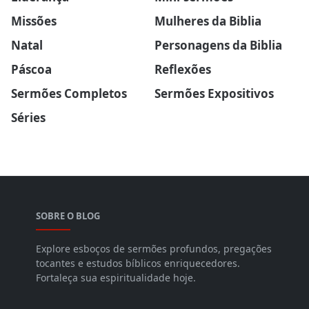
Missões
Mulheres da Biblia
Natal
Personagens da Biblia
Páscoa
Reflexões
Sermões Completos
Sermões Expositivos
Séries
SOBRE O BLOG
Explore esboços de sermões profundos, pregações
tocantes e estudos bíblicos enriquecedores.
Fortaleça sua espiritualidade hoje.