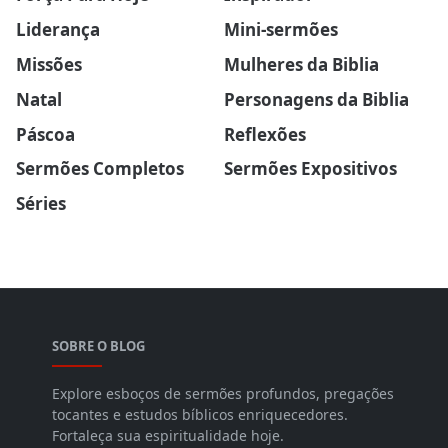
Liderança
Mini-sermões
Missões
Mulheres da Biblia
Natal
Personagens da Biblia
Páscoa
Reflexões
Sermões Completos
Sermões Expositivos
Séries
SOBRE O BLOG
Explore esboços de sermões profundos, pregações
tocantes e estudos bíblicos enriquecedores.
Fortaleça sua espiritualidade hoje.