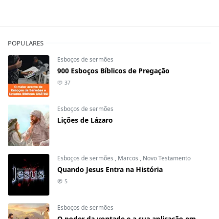
POPULARES
Esboços de sermões
900 Esboços Bíblicos de Pregação
37
Esboços de sermões
Lições de Lázaro
Esboços de sermões
,
Marcos
,
Novo Testamento
Quando Jesus Entra na História
5
Esboços de sermões
O poder da vontade e a sua aplicação em