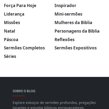
Força Para Hoje
Inspirador
Liderança
Mini-sermões
Missões
Mulheres da Biblia
Natal
Personagens da Biblia
Páscoa
Reflexões
Sermões Completos
Sermões Expositivos
Séries
SOBRE O BLOG
Explore esboços de sermões profundos, pregações
tocantes e estudos bíblicos enriquecedores.