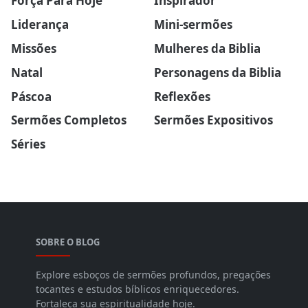
Força Para Hoje
Inspirador
Liderança
Mini-sermões
Missões
Mulheres da Biblia
Natal
Personagens da Biblia
Páscoa
Reflexões
Sermões Completos
Sermões Expositivos
Séries
SOBRE O BLOG
Explore esboços de sermões profundos, pregações
tocantes e estudos bíblicos enriquecedores.
Fortaleça sua espiritualidade hoje.