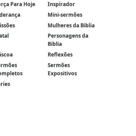
orça Para Hoje
Inspirador
iderança
Mini-sermões
issões
Mulheres da Biblia
atal
Personagens da
Biblia
áscoa
Reflexões
ermões
Sermões
ompletos
Expositivos
ries