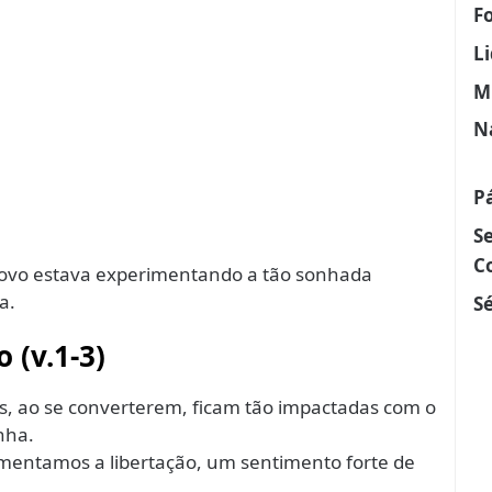
F
L
M
N
P
S
C
O povo estava experimentando a tão sonhada
a.
Sé
o
(v.1-3)
oas, ao se converterem, ficam tão impactadas com o
nha.
imentamos a libertação, um sentimento forte de