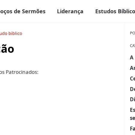
boços de Sermões
Liderança
Estudos Bíblic
PO
udo biblico
ção
CA
A
A
s Patrocinados:
C
D
Di
E
s
F