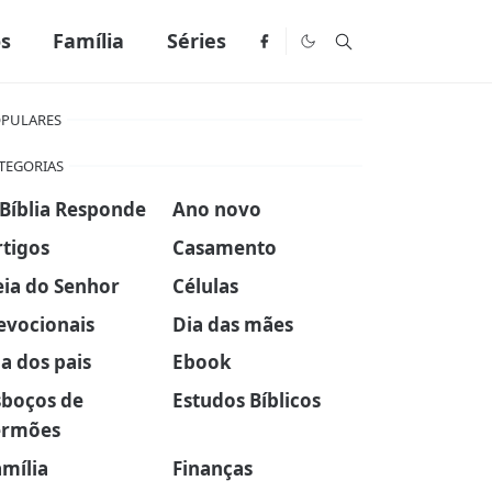
os
Família
Séries
PULARES
TEGORIAS
 Bíblia Responde
Ano novo
rtigos
Casamento
eia do Senhor
Células
evocionais
Dia das mães
a dos pais
Ebook
sboços de
Estudos Bíblicos
ermões
amília
Finanças