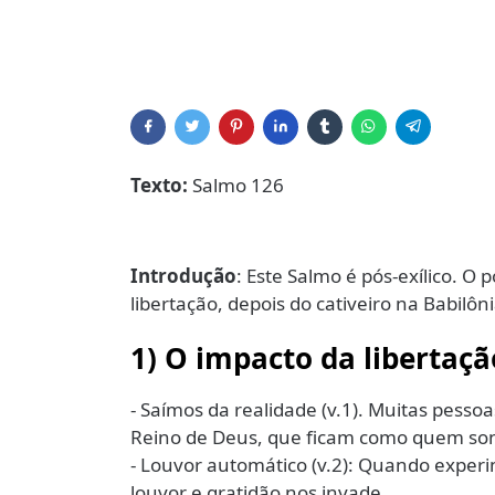
Texto:
Salmo 126
Introdução
: Este Salmo é pós-exílico. 
libertação, depois do cativeiro na Babilôni
1) O impacto da libertaçã
- Saímos da realidade (v.1). Muitas pess
Reino de Deus, que ficam como quem so
- Louvor automático (v.2): Quando exper
louvor e gratidão nos invade.