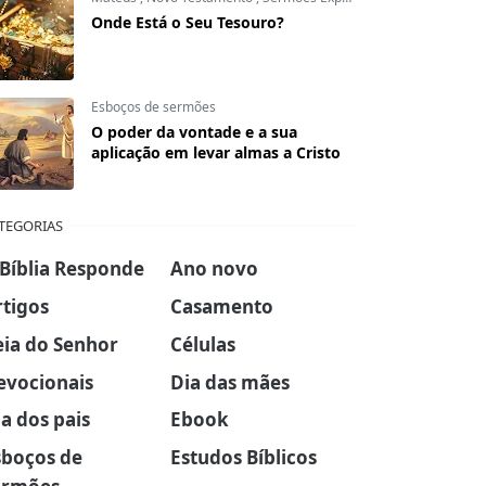
Onde Está o Seu Tesouro?
Esboços de sermões
O poder da vontade e a sua
aplicação em levar almas a Cristo
TEGORIAS
 Bíblia Responde
Ano novo
rtigos
Casamento
eia do Senhor
Células
evocionais
Dia das mães
a dos pais
Ebook
sboços de
Estudos Bíblicos