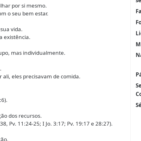
s
olhar por si mesmo.
F
om o seu bem estar.
F
sua vida.
L
a existência.
M
upo, mas individualmente.
N
.
P
r ali, eles precisavam de comida.
.
S
C
:6).
Sé
ação dos recursos.
:38, Pv. 11:24-25; I Jo. 3:17; Pv. 19:17 e 28:27).
ção.