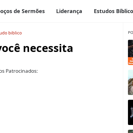
boços de Sermões
Liderança
Estudos Bíblic
PO
udo biblico
você necessita
s Patrocinados: