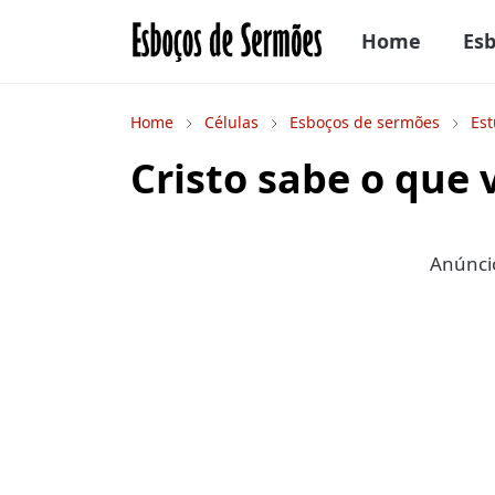
Home
Es
Home
Células
Esboços de sermões
Est
Cristo sabe o que 
Anúncio