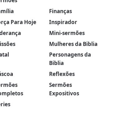
ermões
amília
Finanças
orça Para Hoje
Inspirador
iderança
Mini-sermões
issões
Mulheres da Biblia
atal
Personagens da
Biblia
áscoa
Reflexões
ermões
Sermões
ompletos
Expositivos
ries