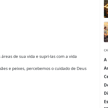
CA
s áreas de sua vida e supri-las com a vida
A
A
 pães e peixes, percebemos o cuidado de Deus
C
D
Di
E