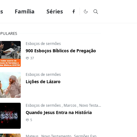
os
Família
Séries
PULARES
Esboços de sermões
900 Esboços Bíblicos de Pregação
37
Esboços de sermões
Lições de Lázaro
Esboços de sermões
,
Marcos
,
Novo Testamento
Quando Jesus Entra na História
5
Mateus
,
Novo Testamento
,
Sermões Expositivos