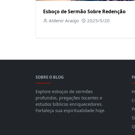
Esboço de Sermão Sobre Redenção
Aldenir Araújo
2025/5/20
SOBRE O BLOG
P
Explore esboços de sermões
H
profundos, pregações tocantes e
C
estudos bíblicos enriquecedores.
P
Fortaleça sua espiritualidade hoje.
S
Q