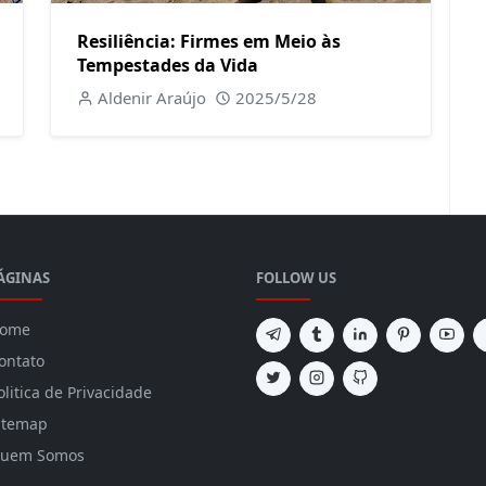
Resiliência: Firmes em Meio às
Tempestades da Vida
Aldenir Araújo
2025/5/28
ÁGINAS
FOLLOW US
ome
ontato
olitica de Privacidade
itemap
uem Somos