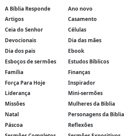
A Bíblia Responde
Ano novo
Artigos
Casamento
Ceia do Senhor
Células
Devocionais
Dia das mães
Dia dos pais
Ebook
Esboços de sermões
Estudos Bíblicos
Família
Finanças
Força Para Hoje
Inspirador
Liderança
Mini-sermões
Missões
Mulheres da Biblia
Natal
Personagens da Biblia
Páscoa
Reflexões
Sermões Completos
Sermões Expositivos