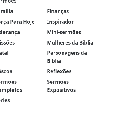
ermões
amília
Finanças
orça Para Hoje
Inspirador
iderança
Mini-sermões
issões
Mulheres da Biblia
atal
Personagens da
Biblia
áscoa
Reflexões
ermões
Sermões
ompletos
Expositivos
ries