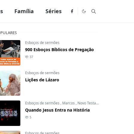
os
Família
Séries
PULARES
Esboços de sermões
900 Esboços Bíblicos de Pregação
37
Esboços de sermões
Lições de Lázaro
Esboços de sermões
,
Marcos
,
Novo Testamento
Quando Jesus Entra na História
5
Esboços de sermões