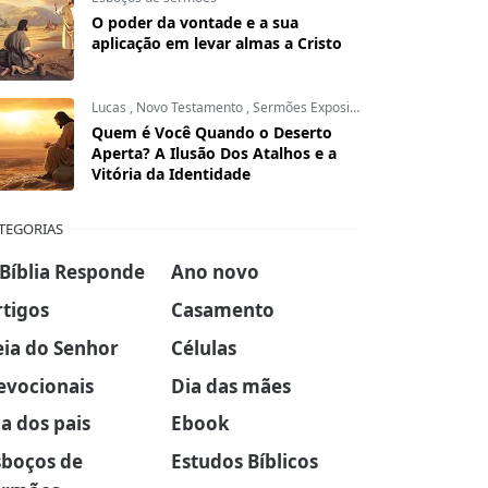
O poder da vontade e a sua
aplicação em levar almas a Cristo
Lucas
,
Novo Testamento
,
Sermões Expositivos
Quem é Você Quando o Deserto
Aperta? A Ilusão Dos Atalhos e a
Vitória da Identidade
TEGORIAS
 Bíblia Responde
Ano novo
rtigos
Casamento
eia do Senhor
Células
evocionais
Dia das mães
a dos pais
Ebook
sboços de
Estudos Bíblicos