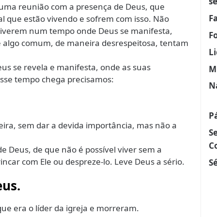
s
 de uma reunião com a presença de Deus, que
F
 que estão vivendo e sofrem com isso. Não
viverem num tempo onde Deus se manifesta,
F
e algo comum, de maneira desrespeitosa, tentam
L
s se revela e manifesta, onde as suas
M
sse tempo chega precisamos:
N
P
eira, sem dar a devida importância, mas não a
S
C
 de Deus, de que não é possível viver sem a
incar com Ele ou despreze-lo. Leve Deus a sério.
Sé
eus.
ue era o líder da igreja e morreram.