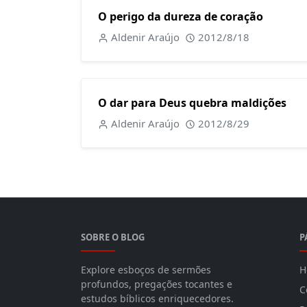
O perigo da dureza de coração
Aldenir Araújo
2012/8/18
O dar para Deus quebra maldições
Aldenir Araújo
2012/8/29
SOBRE O BLOG
P
Explore esboços de sermões
H
profundos, pregações tocantes e
C
estudos bíblicos enriquecedores.