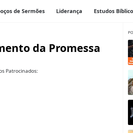
boços de Sermões
Liderança
Estudos Bíblic
PO
mento da Promessa
s Patrocinados: