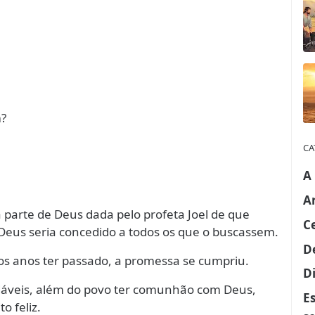
m?
CA
A
A
 parte de Deus dada pelo profeta Joel de que
C
Deus seria concedido a todos os que o buscassem.
D
os anos ter passado, a promessa se cumpriu.
Di
adáveis, além do povo ter comunhão com Deus,
E
o feliz.