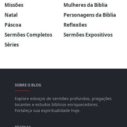
Missões
Mulheres da Biblia
Natal
Personagens da Biblia
Páscoa
Reflexões
Sermões Completos
Sermões Expositivos
Séries
SOBRE O BLOG
Explore esboços de sermões profundos, pregações
tocantes e estudos bíblicos enriquecedores.
Fortaleça sua espiritualidade hoje.