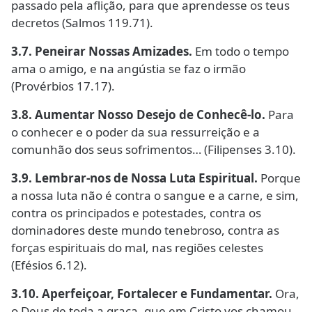
passado pela aflição, para que aprendesse os teus
decretos (Salmos 119.71).
3.7. Peneirar Nossas Amizades.
Em todo o tempo
ama o amigo, e na angústia se faz o irmão
(Provérbios 17.17).
3.8. Aumentar Nosso Desejo de Conhecê-lo.
Para
o conhecer e o poder da sua ressurreição e a
comunhão dos seus sofrimentos… (Filipenses 3.10).
3.9. Lembrar-nos de Nossa Luta Espiritual.
Porque
a nossa luta não é contra o sangue e a carne, e sim,
contra os principados e potestades, contra os
dominadores deste mundo tenebroso, contra as
forças espirituais do mal, nas regiões celestes
(Efésios 6.12).
3.10. Aperfeiçoar, Fortalecer e Fundamentar.
Ora,
o Deus de toda a graça, que em Cristo vos chamou