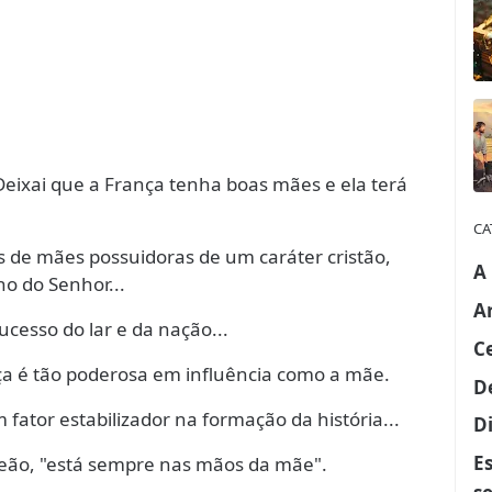
"Deixai que a França tenha boas mães e ela terá
CA
s de mães possuidoras de um caráter cristão,
A
o do Senhor...
A
cesso do lar e da nação...
C
ça é tão poderosa em influência como a mãe.
D
 fator estabilizador na formação da história...
Di
E
leão, "está sempre nas mãos da mãe".