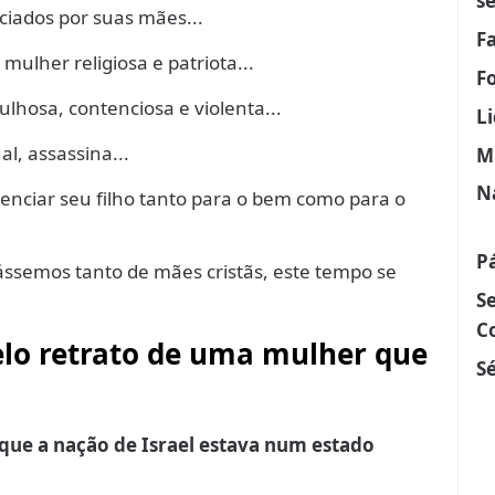
s
iados por suas mães...
F
lher religiosa e patriota...
F
ulhosa, contenciosa e violenta...
L
l, assassina...
M
N
enciar seu filho tanto para o bem como para o
P
ssemos tanto de mães cristãs, este tempo se
S
C
belo retrato de uma mulher que
Sé
que a nação de Israel estava num estado