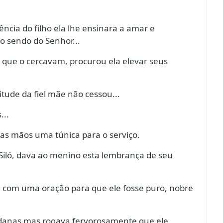
ência do filho ela lhe ensinara a amar e
o sendo do Senhor...
s que o cercavam, procurou ela elevar seus
citude da fiel mãe não cessou...
...
ias mãos uma túnica para o serviço.
 Siló, dava ao menino esta lembrança de seu
da com uma oração para que ele fosse puro, nobre
ndanas mas rogava fervorosamente que ele