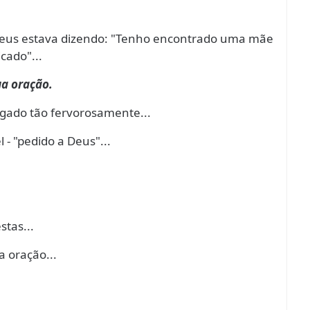
 Deus estava dizendo: "Tenho encontrado uma mãe
cado"...
ua oração.
rogado tão fervorosamente...
- "pedido a Deus"...
tas...
a oração...