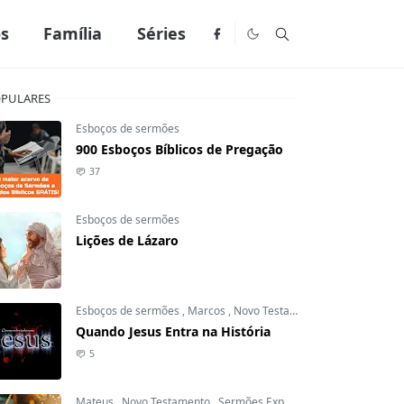
os
Família
Séries
PULARES
Esboços de sermões
900 Esboços Bíblicos de Pregação
37
Esboços de sermões
Lições de Lázaro
Esboços de sermões
,
Marcos
,
Novo Testamento
Quando Jesus Entra na História
5
Mateus
,
Novo Testamento
,
Sermões Expositivos