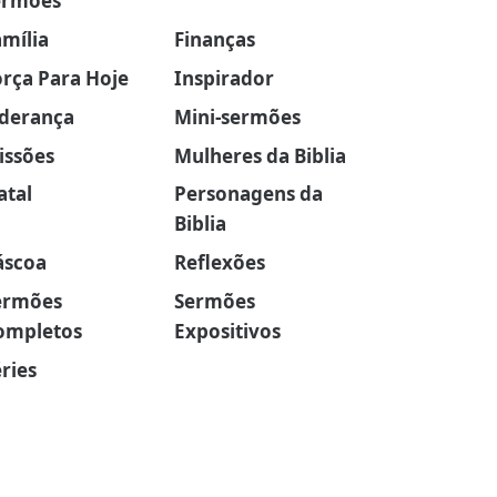
ermões
amília
Finanças
orça Para Hoje
Inspirador
iderança
Mini-sermões
issões
Mulheres da Biblia
atal
Personagens da
Biblia
áscoa
Reflexões
ermões
Sermões
ompletos
Expositivos
ries