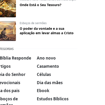
Onde Está o Seu Tesouro?
Esboços de sermões
O poder da vontade e a sua
aplicação em levar almas a Cristo
TEGORIAS
 Bíblia Responde
Ano novo
rtigos
Casamento
eia do Senhor
Células
evocionais
Dia das mães
a dos pais
Ebook
sboços de
Estudos Bíblicos