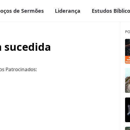
boços de Sermões
Liderança
Estudos Bíblic
PO
 sucedida
s Patrocinados: