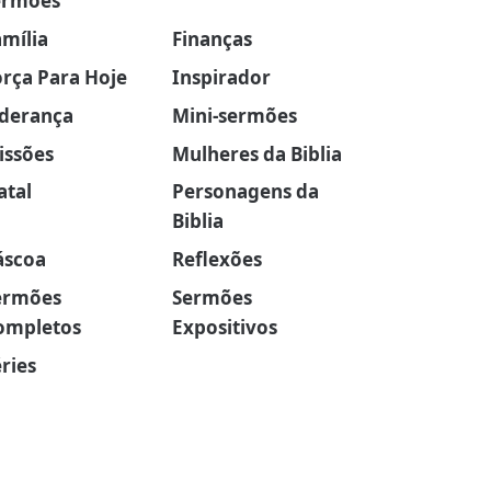
ermões
amília
Finanças
orça Para Hoje
Inspirador
iderança
Mini-sermões
issões
Mulheres da Biblia
atal
Personagens da
Biblia
áscoa
Reflexões
ermões
Sermões
ompletos
Expositivos
ries