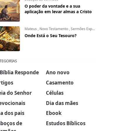
O poder da vontade e a sua
aplicação em levar almas a Cristo
Mateus
,
Novo Testamento
,
Sermões Expositivos
Onde Está o Seu Tesouro?
TEGORIAS
 Bíblia Responde
Ano novo
rtigos
Casamento
eia do Senhor
Células
evocionais
Dia das mães
a dos pais
Ebook
sboços de
Estudos Bíblicos