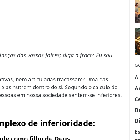
lanças das vossas foices; diga o fraco: Eu sou
CA
A
iativas, bem articuladas fracassam? Uma das
 elas nutrem dentro de si. Segundo o calculo do
A
pessoas em nossa sociedade sentem-se inferiores.
C
D
Di
mplexo de inferioridade:
E
ade como filho de Deus.