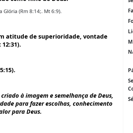
s
F
a Glória (Rm 8:14;. Mt 6:9).
F
L
m atitude de superioridade, vontade
M
 12:31).
N
5:15).
P
S
C
i criado à imagem e semelhança de Deus,
Sé
erdade para fazer escolhas, conhecimento
alor para Deus.