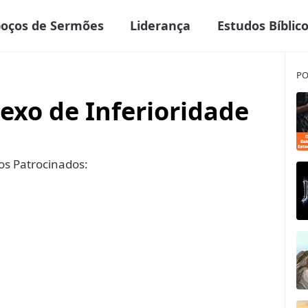
boços de Sermões
Liderança
Estudos Bíblic
PO
xo de Inferioridade
s Patrocinados: