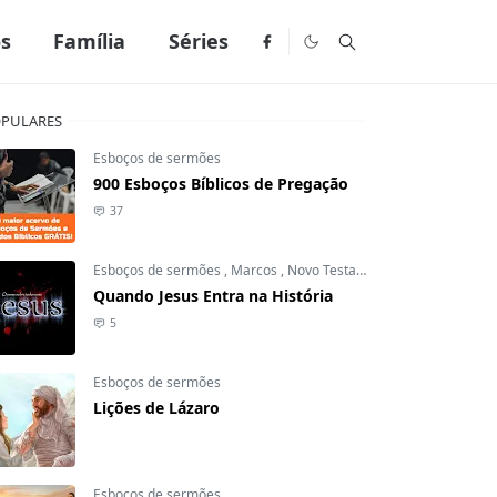
os
Família
Séries
PULARES
Esboços de sermões
900 Esboços Bíblicos de Pregação
37
Esboços de sermões
,
Marcos
,
Novo Testamento
Quando Jesus Entra na História
5
Esboços de sermões
Lições de Lázaro
Esboços de sermões