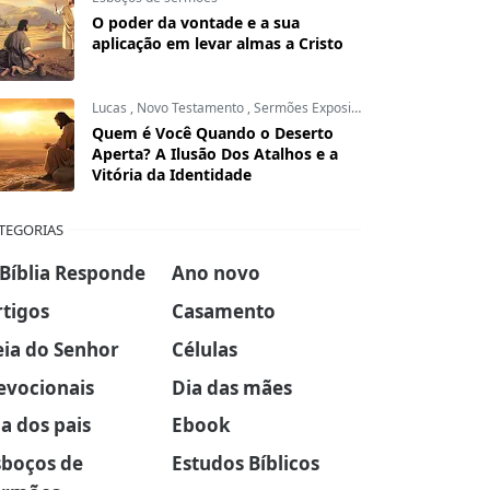
O poder da vontade e a sua
aplicação em levar almas a Cristo
Lucas
,
Novo Testamento
,
Sermões Expositivos
Quem é Você Quando o Deserto
Aperta? A Ilusão Dos Atalhos e a
Vitória da Identidade
TEGORIAS
 Bíblia Responde
Ano novo
rtigos
Casamento
eia do Senhor
Células
evocionais
Dia das mães
a dos pais
Ebook
sboços de
Estudos Bíblicos