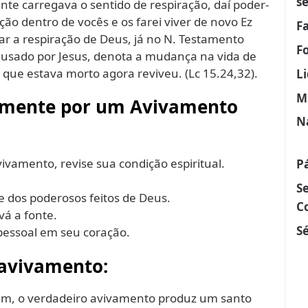
s
ente carregava o sentido de respiração, daí poder-
ação dentro de vocês e os farei viver de novo Ez
F
rar a respiração de Deus, já no N. Testamento
F
e usado por Jesus, denota a mudança na vida de
o que estava morto agora reviveu. (Lc 15.24,32).
L
M
ualmente por um Avivamento
N
ivamento, revise sua condição espiritual.
P
S
e dos poderosos feitos de Deus.
C
vá a fonte.
Sé
pessoal em seu coração.
 avivamento:
rém, o verdadeiro avivamento produz um santo