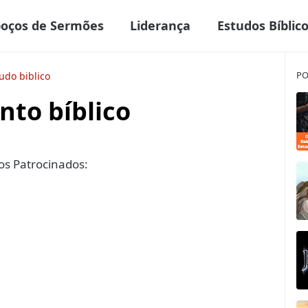
boços de Sermões
Liderança
Estudos Bíblic
PO
udo biblico
nto bíblico
s Patrocinados: