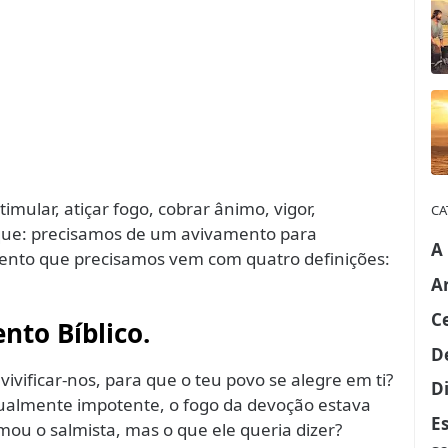
imular, atiçar fogo, cobrar ânimo, vigor,
CA
que: precisamos de um avivamento para
A
ento que precisamos vem com quatro definições:
A
C
nto Bíblico.
D
 vivificar-nos, para que o teu povo se alegre em ti?
Di
tualmente impotente, o fogo da devoção estava
E
lamou o salmista, mas o que ele queria dizer?