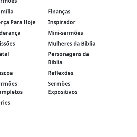
ermões
amília
Finanças
orça Para Hoje
Inspirador
iderança
Mini-sermões
issões
Mulheres da Biblia
atal
Personagens da
Biblia
áscoa
Reflexões
ermões
Sermões
ompletos
Expositivos
ries