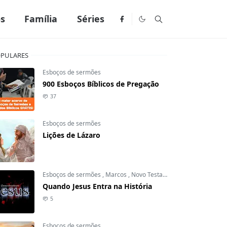
os
Família
Séries
PULARES
Esboços de sermões
900 Esboços Bíblicos de Pregação
37
Esboços de sermões
Lições de Lázaro
Esboços de sermões
,
Marcos
,
Novo Testamento
Quando Jesus Entra na História
5
Esboços de sermões