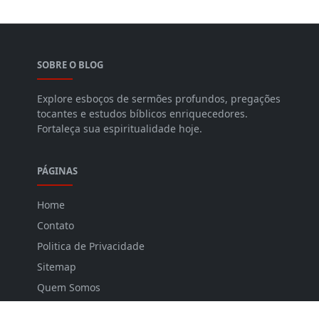
SOBRE O BLOG
Explore esboços de sermões profundos, pregações
tocantes e estudos bíblicos enriquecedores.
Fortaleça sua espiritualidade hoje.
PÁGINAS
Home
Contato
Politica de Privacidade
Sitemap
Quem Somos