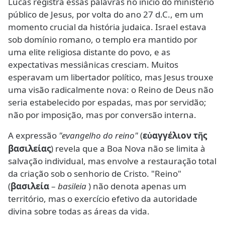
Lucas registra essas palavras no início do ministério
público de Jesus, por volta do ano 27 d.C., em um
momento crucial da história judaica. Israel estava
sob domínio romano, o templo era mantido por
uma elite religiosa distante do povo, e as
expectativas messiânicas cresciam. Muitos
esperavam um libertador político, mas Jesus trouxe
uma visão radicalmente nova: o Reino de Deus não
seria estabelecido por espadas, mas por servidão;
não por imposição, mas por conversão interna.
A expressão
"evangelho do reino"
(
ε
αγγέλιον τ
ς
ὐ
ῆ
βασιλείας
) revela que a Boa Nova não se limita à
salvação individual, mas envolve a restauração total
da criação sob o senhorio de Cristo. "Reino"
(
βασιλεία
–
basileia
) não denota apenas um
território, mas o exercício efetivo da autoridade
divina sobre todas as áreas da vida.