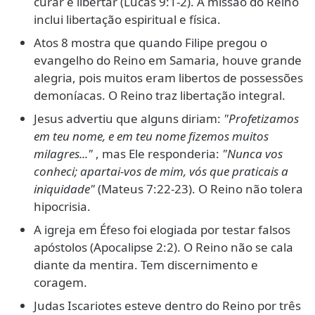
curar e libertar (Lucas 9:1-2). A missão do Reino
inclui libertação espiritual e física.
Atos 8 mostra que quando Filipe pregou o
evangelho do Reino em Samaria, houve grande
alegria, pois muitos eram libertos de possessões
demoníacas. O Reino traz libertação integral.
Jesus advertiu que alguns diriam:
"Profetizamos
em teu nome, e em teu nome fizemos muitos
milagres..."
, mas Ele responderia:
"Nunca vos
conheci; apartai-vos de mim, vós que praticais a
iniquidade"
(Mateus 7:22-23). O Reino não tolera
hipocrisia.
A igreja em Éfeso foi elogiada por testar falsos
apóstolos (Apocalipse 2:2). O Reino não se cala
diante da mentira. Tem discernimento e
coragem.
Judas Iscariotes esteve dentro do Reino por três