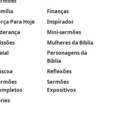
ermões
amília
Finanças
orça Para Hoje
Inspirador
iderança
Mini-sermões
issões
Mulheres da Biblia
atal
Personagens da
Biblia
áscoa
Reflexões
ermões
Sermões
ompletos
Expositivos
ries