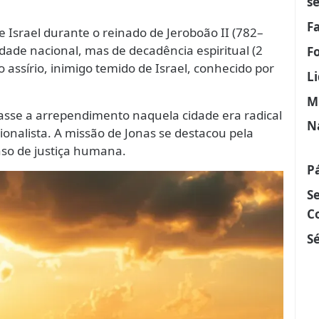
s
F
e Israel durante o reinado de Jeroboão II (782–
idade nacional, mas de decadência espiritual (2
F
io assírio, inimigo temido de Israel, conhecido por
L
M
sse a arrependimento naquela cidade era radical
N
onalista. A missão de Jonas se destacou pela
nso de justiça humana.
P
S
C
Sé