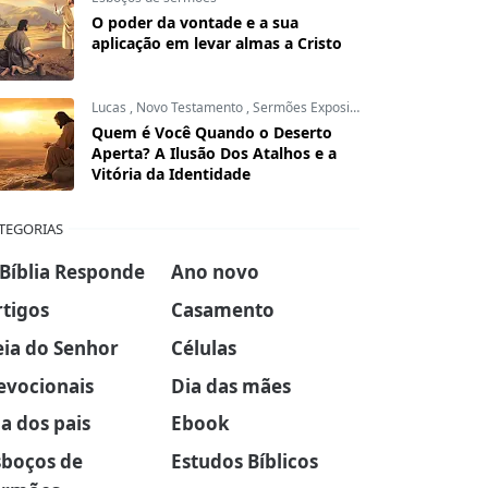
O poder da vontade e a sua
aplicação em levar almas a Cristo
Lucas
,
Novo Testamento
,
Sermões Expositivos
Quem é Você Quando o Deserto
Aperta? A Ilusão Dos Atalhos e a
Vitória da Identidade
TEGORIAS
 Bíblia Responde
Ano novo
rtigos
Casamento
eia do Senhor
Células
evocionais
Dia das mães
a dos pais
Ebook
sboços de
Estudos Bíblicos