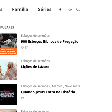
os
Família
Séries
PULARES
Esboços de sermões
900 Esboços Bíblicos de Pregação
37
Esboços de sermões
Lições de Lázaro
Esboços de sermões
,
Marcos
,
Novo Testamento
Quando Jesus Entra na História
5
Esboços de sermões