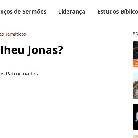
boços de Sermões
Liderança
Estudos Bíblic
PO
es Temáticos
lheu Jonas?
s Patrocinados: