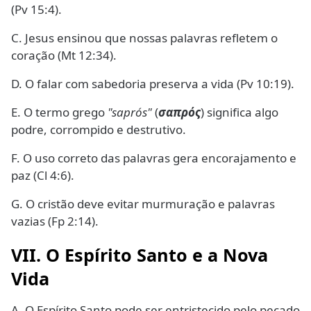
(Pv 15:4).
C. Jesus ensinou que nossas palavras refletem o
coração (Mt 12:34).
D. O falar com sabedoria preserva a vida (Pv 10:19).
E. O termo grego
"saprós"
(
σαπρός
) significa algo
podre, corrompido e destrutivo.
F. O uso correto das palavras gera encorajamento e
paz (Cl 4:6).
G. O cristão deve evitar murmuração e palavras
vazias (Fp 2:14).
VII. O Espírito Santo e a Nova
Vida
A. O Espírito Santo pode ser entristecido pelo pecado