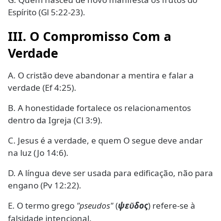
Espírito (Gl 5:22-23).
III. O Compromisso Com a
Verdade
A. O cristão deve abandonar a mentira e falar a
verdade (Ef 4:25).
B. A honestidade fortalece os relacionamentos
dentro da Igreja (Cl 3:9).
C. Jesus é a verdade, e quem O segue deve andar
na luz (Jo 14:6).
D. A língua deve ser usada para edificação, não para
engano (Pv 12:22).
E. O termo grego
"pseudos"
(
ψε
δος
) refere-se à
ῦ
falsidade intencional.