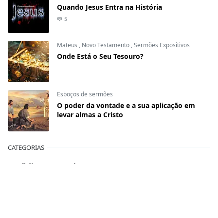
Quando Jesus Entra na História
5
Mateus
,
Novo Testamento
,
Sermões Expositivos
Onde Está o Seu Tesouro?
Esboços de sermões
O poder da vontade e a sua aplicação em
levar almas a Cristo
CATEGORIAS
A Bíblia Responde
Ano novo
Artigos
Casamento
Ceia do Senhor
Células
Devocionais
Dia das mães