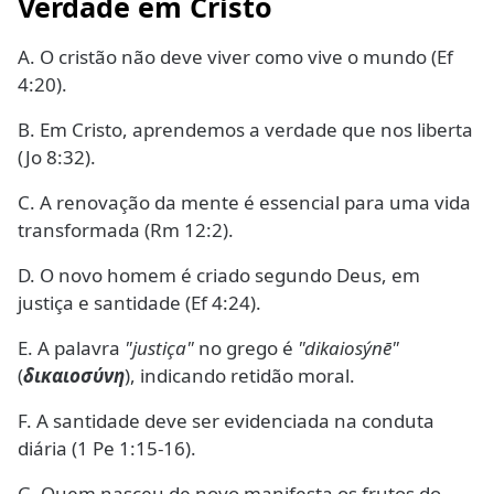
Verdade em Cristo
A. O cristão não deve viver como vive o mundo (Ef
4:20).
B. Em Cristo, aprendemos a verdade que nos liberta
(Jo 8:32).
C. A renovação da mente é essencial para uma vida
transformada (Rm 12:2).
D. O novo homem é criado segundo Deus, em
justiça e santidade (Ef 4:24).
E. A palavra
"justiça"
no grego é
"dikaiosýnē"
(
δικαιοσύνη
), indicando retidão moral.
F. A santidade deve ser evidenciada na conduta
diária (1 Pe 1:15-16).
G. Quem nasceu de novo manifesta os frutos do