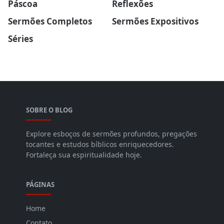
Páscoa
Reflexões
Sermões Completos
Sermões Expositivos
Séries
SOBRE O BLOG
Explore esboços de sermões profundos, pregações
tocantes e estudos bíblicos enriquecedores.
Fortaleça sua espiritualidade hoje.
PÁGINAS
Home
Contato