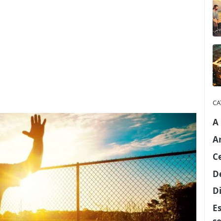
CA
A
A
C
D
Di
E