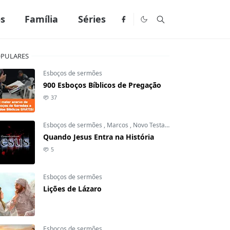
os
Família
Séries
PULARES
Esboços de sermões
900 Esboços Bíblicos de Pregação
37
Esboços de sermões
,
Marcos
,
Novo Testamento
Quando Jesus Entra na História
5
Esboços de sermões
Lições de Lázaro
Esboços de sermões