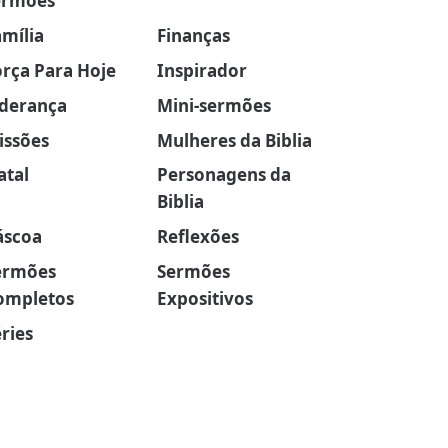
ermões
amília
Finanças
orça Para Hoje
Inspirador
iderança
Mini-sermões
issões
Mulheres da Biblia
atal
Personagens da
Biblia
áscoa
Reflexões
ermões
Sermões
ompletos
Expositivos
ries