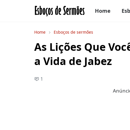
Home
Es
Home
Esboços de sermões
As Lições Que Vo
a Vida de Jabez
1
Anúncio