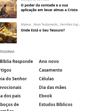
O poder da vontade e a sua
aplicação em levar almas a Cristo
Mateus
,
Novo Testamento
,
Sermões Expositivos
Onde Está o Seu Tesouro?
TEGORIAS
 Bíblia Responde
Ano novo
rtigos
Casamento
eia do Senhor
Células
evocionais
Dia das mães
a dos pais
Ebook
sboços de
Estudos Bíblicos