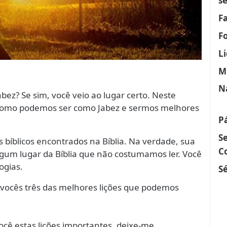
s
F
F
L
M
N
abez? Se sim, você veio ao lugar certo. Neste
 como podemos ser como Jabez e sermos melhores
P
S
 bíblicos encontrados na Bíblia. Na verdade, sua
C
gum lugar da Bíblia que não costumamos ler. Você
ogias.
Sé
 vocês três das melhores lições que podemos
cê estas lições importantes, deixe-me