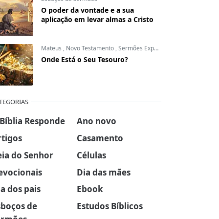
O poder da vontade e a sua
aplicação em levar almas a Cristo
Mateus
,
Novo Testamento
,
Sermões Expositivos
Onde Está o Seu Tesouro?
TEGORIAS
 Bíblia Responde
Ano novo
rtigos
Casamento
eia do Senhor
Células
evocionais
Dia das mães
a dos pais
Ebook
sboços de
Estudos Bíblicos