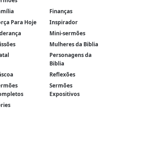
ermões
amília
Finanças
orça Para Hoje
Inspirador
iderança
Mini-sermões
issões
Mulheres da Biblia
atal
Personagens da
Biblia
áscoa
Reflexões
ermões
Sermões
ompletos
Expositivos
ries