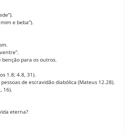
ede”).
a mim e beba”).
dom.
 ventre”.
e benção para os outros.
s 1.8; 4.8, 31).
r pessoas de escravidão diabólica (Mateus 12.28).
, 16).
vida eterna?