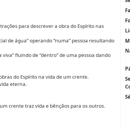
s
F
F
strações para descrever a obra do Espírito nas
L
ncial de água” operando “numa” pessoa resultando
M
N
gua viva” fluindo de “dentro” de uma pessoa dando
P
obras do Espírito na vida de um crente.
S
vida eterna.
C
Sé
 um crente traz vida e bênçãos para os outros.