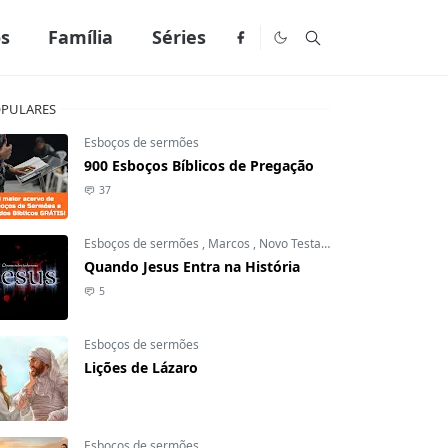
os
Família
Séries
PULARES
Esboços de sermões
900 Esboços Bíblicos de Pregação
37
Esboços de sermões
,
Marcos
,
Novo Testamento
Quando Jesus Entra na História
5
Esboços de sermões
Lições de Lázaro
Esboços de sermões