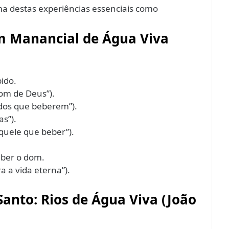
a destas experiências essenciais como
m Manancial de Água Viva
ido.
om de Deus”).
odos que beberem”).
as”).
quele que beber”).
eber o dom.
a a vida eterna”).
 Santo: Rios de Água Viva (João