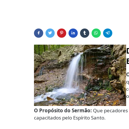
O
q
c
o
O Propósito do Sermão:
Que pecadores 
capacitados pelo Espírito Santo.