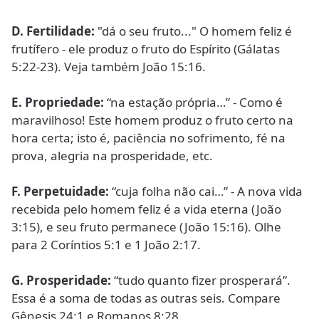
D.
Fertilidade:
"dá o seu fruto..." O homem feliz é
frutífero - ele produz o fruto do Espírito (Gálatas
5:22-23). Veja também João 15:16.
E.
Propriedade:
“na estação própria…” - Como é
maravilhoso! Este homem produz o fruto certo na
hora certa; isto é, paciência no sofrimento, fé na
prova, alegria na prosperidade, etc.
F.
Perpetuidade:
“cuja folha não cai…” - A nova vida
recebida pelo homem feliz é a vida eterna (João
3:15), e seu fruto permanece (João 15:16). Olhe
para 2 Coríntios 5:1 e 1 João 2:17.
G.
Prosperidade:
“tudo quanto fizer prosperará”.
Essa é a soma de todas as outras seis. Compare
Gênesis 24:1 e Romanos 8:28.