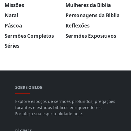
Missões
Mulheres da Biblia
Natal
Personagens da Biblia
Páscoa
Reflexões
Sermões Completos
Sermões Expositivos
Séries
SOBRE O BLOG
Explore esboços de sermões profundos, pregações
tocantes e estudos bíblicos enriquecedores.
Fortaleça sua espiritualidade hoje.