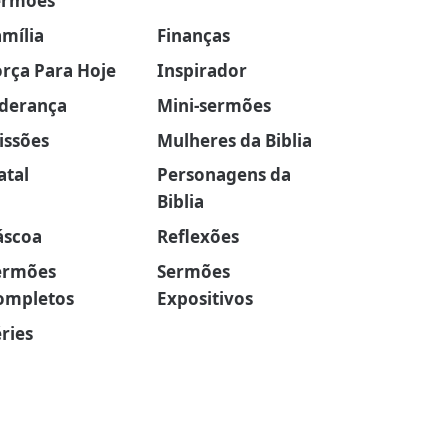
ermões
amília
Finanças
orça Para Hoje
Inspirador
iderança
Mini-sermões
issões
Mulheres da Biblia
atal
Personagens da
Biblia
áscoa
Reflexões
ermões
Sermões
ompletos
Expositivos
ries