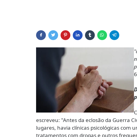
"
n
p
6
D
p
O
escreveu: "Antes da eclosão da Guerra Civ
lugares, havia clínicas psicológicas co
tratamentos com drogas e outros frequen