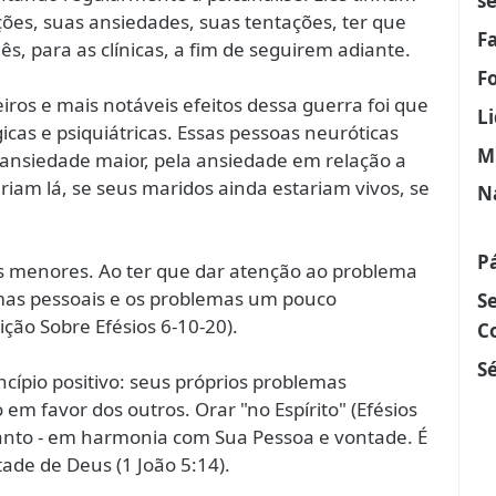
s
ões, suas ansiedades, suas tentações, ter que
F
 para as clínicas, a fim de seguirem adiante.
F
iros e mais notáveis ​​efeitos dessa guerra foi que
L
icas e psiquiátricas. Essas pessoas neuróticas
M
nsiedade maior, pela ansiedade em relação a
ariam lá, se seus maridos ainda estariam vivos, se
N
P
s menores. Ao ter que dar atenção ao problema
mas pessoais e os problemas um pouco
S
sição Sobre Efésios 6-10-20).
C
Sé
cípio positivo: seus próprios problemas
m favor dos outros. Orar "no Espírito" (Efésios
Santo - em harmonia com Sua Pessoa e vontade. É
ade de Deus (1 João 5:14).