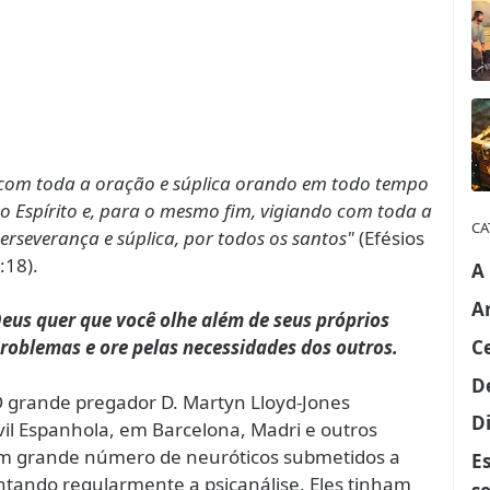
com toda a oração e súplica orando em todo tempo
o Espírito e, para o mesmo fim, vigiando com toda a
CA
erseverança e súplica, por todos os santos"
(Efésios
:18).
A
A
eus quer que você olhe além de seus próprios
C
roblemas e ore pelas necessidades dos outros.
D
 grande pregador D. Martyn Lloyd-Jones
Di
il Espanhola, em Barcelona, ​​Madri e outros
m um grande número de neuróticos submetidos a
E
tando regularmente a psicanálise. Eles tinham