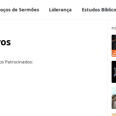
boços de Sermões
Liderança
Estudos Bíblic
PO
ros
s Patrocinados: