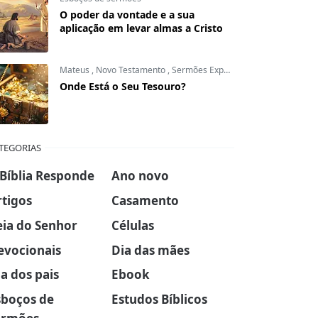
O poder da vontade e a sua
aplicação em levar almas a Cristo
Mateus
,
Novo Testamento
,
Sermões Expositivos
Onde Está o Seu Tesouro?
TEGORIAS
 Bíblia Responde
Ano novo
rtigos
Casamento
eia do Senhor
Células
evocionais
Dia das mães
a dos pais
Ebook
sboços de
Estudos Bíblicos