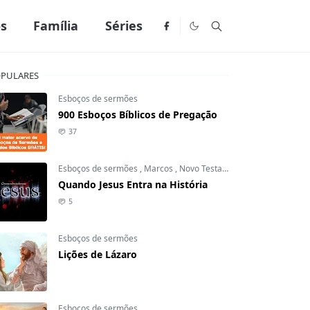
os
Família
Séries
PULARES
Esboços de sermões
900 Esboços Bíblicos de Pregação
37
Esboços de sermões
,
Marcos
,
Novo Testamento
Quando Jesus Entra na História
5
Esboços de sermões
Lições de Lázaro
Esboços de sermões