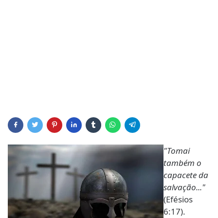
"Tomai
também o
capacete da
salvação..."
(Efésios
6:17).