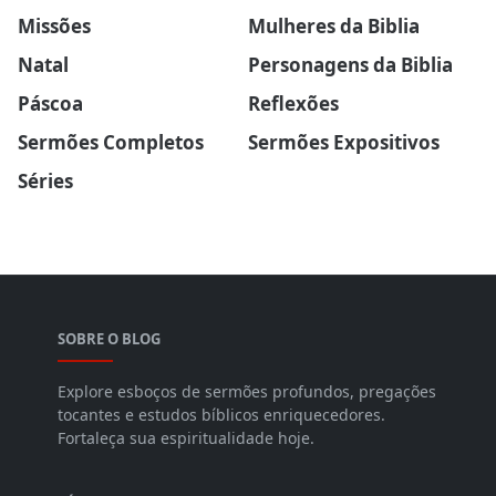
Missões
Mulheres da Biblia
Natal
Personagens da Biblia
Páscoa
Reflexões
Sermões Completos
Sermões Expositivos
Séries
SOBRE O BLOG
Explore esboços de sermões profundos, pregações
tocantes e estudos bíblicos enriquecedores.
Fortaleça sua espiritualidade hoje.