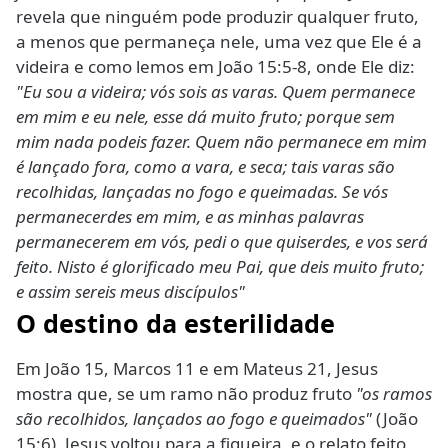
revela que ninguém pode produzir qualquer fruto,
a menos que permaneça nele, uma vez que Ele é a
videira e como lemos em João 15:5-8, onde Ele diz:
"Eu sou a videira; vós sois as varas. Quem permanece
em mim e eu nele, esse dá muito fruto; porque sem
mim nada podeis fazer. Quem não permanece em mim
é lançado fora, como a vara, e seca; tais varas são
recolhidas, lançadas no fogo e queimadas. Se vós
permanecerdes em mim, e as minhas palavras
permanecerem em vós, pedi o que quiserdes, e vos será
feito. Nisto é glorificado meu Pai, que deis muito fruto;
e assim sereis meus discípulos"
O destino da esterilidade
Em João 15, Marcos 11 e em Mateus 21, Jesus
mostra que, se um ramo não produz fruto
"os ramos
são recolhidos, lançados ao fogo e queimados"
(João
15:6). Jesus voltou para a figueira, e o relato feito