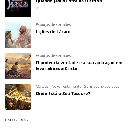
Quando Jesus Entra na História
5
Esboços de sermões
Lições de Lázaro
Esboços de sermões
O poder da vontade e a sua aplicação em
levar almas a Cristo
Mateus
,
Novo Testamento
,
Sermões Expositivos
Onde Está o Seu Tesouro?
CATEGORIAS
A Bíblia Responde
Ano novo