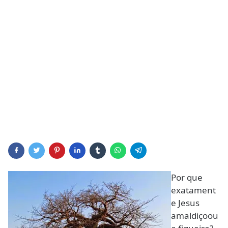
Por que
exatament
e Jesus
amaldiçoou