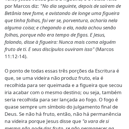
por Marcos diz:
"No dia seguinte, depois de saírem de
Betânia teve fome, e avistando de longe uma figueira
que tinha folhas, foi ver se, porventura, acharia nela
alguma coisa; e chegando a ela, nada achou senão
folhas, porque não era tempo de figos. E Jesus,
falando, disse à figueira: Nunca mais coma alguém
fruto de ti. E seus discípulos ouviram isso"
(Marcos
11:12-14).
O ponto de todas essas três porções da Escritura é
que, se uma videira não produz fruto, ela é
recolhida para ser queimada e a figueira que secou
iria acabar com o mesmo destino; ou seja, também
seria recolhida para ser lançada ao fogo. O fogo é
quase sempre um símbolo do julgamento final de
Deus. Se não há fruto, então, não há permanência
na videira porque Jesus disse que
"a vara de si
mesma não pode dar fruto, se não permanecer na