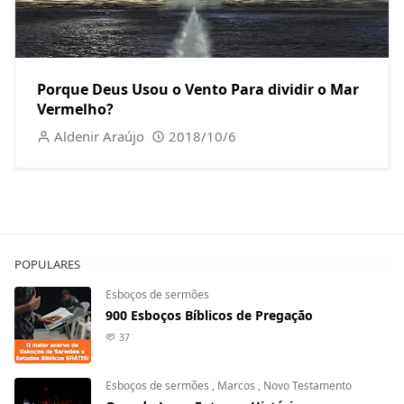
Porque Deus Usou o Vento Para dividir o Mar
Vermelho?
Aldenir Araújo
2018/10/6
POPULARES
Esboços de sermões
900 Esboços Bíblicos de Pregação
37
Esboços de sermões
,
Marcos
,
Novo Testamento