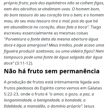
próprio fruto; pois dos espinheiros não se colhem figos,
nem dos abrolhos se vindimam uvas. O homem bom,
do bom tesouro do seu coração tira o bem; e o homem
mau, do seu mau tesouro tira o mal; pois do que há
em abundância no coração, disso fala a boca".
Tiago
escreveu essencialmente as mesmas coisas
"Porventura a fonte deita da mesma abertura água
doce e água amargosa? Meus irmãos, pode acaso uma
figueira produzir azeitonas, ou uma videira figos? Nem
tampouco pode uma fonte de água salgada dar água
doce"
(3:11-12).
Não há fruto sem permanência
A produção de frutos está intimamente ligada aos
frutos piedosos do Espírito como vemos em Gálatas
5:22-23, onde o fruto é
"o amor, o gozo, a paz, a
longanimidade, a benignidade, a bondade, a
fidelidade, a mansidão, o domínio próprio”.
Jesus