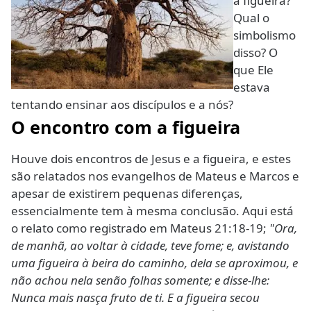
a figueira?
Qual o
simbolismo
disso? O
que Ele
estava
tentando ensinar aos discípulos e a nós?
O encontro com a figueira
Houve dois encontros de Jesus e a figueira, e estes
são relatados nos evangelhos de Mateus e Marcos e
apesar de existirem pequenas diferenças,
essencialmente tem à mesma conclusão. Aqui está
o relato como registrado em Mateus 21:18-19;
"Ora,
de manhã, ao voltar à cidade, teve fome; e, avistando
uma figueira à beira do caminho, dela se aproximou, e
não achou nela senão folhas somente; e disse-lhe:
Nunca mais nasça fruto de ti. E a figueira secou