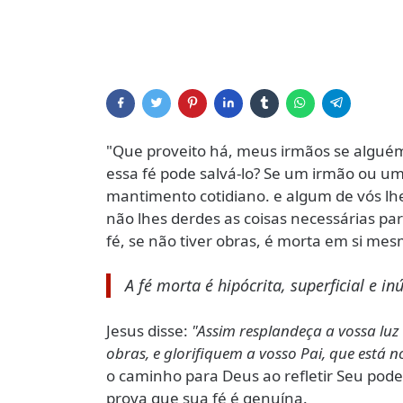
"Que proveito há, meus irmãos se alguém
essa fé pode salvá-lo? Se um irmão ou um
mantimento cotidiano. e algum de vós lhes
não lhes derdes as coisas necessárias pa
fé, se não tiver obras, é morta em si mes
A fé morta é hipócrita, superficial e inút
Jesus disse:
"Assim resplandeça a vossa lu
obras, e glorifiquem a vosso Pai, que está n
o caminho para Deus ao refletir Seu poder
prova que sua fé é genuína.