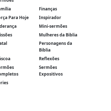
ermões
amília
Finanças
orça Para Hoje
Inspirador
iderança
Mini-sermões
issões
Mulheres da Biblia
atal
Personagens da
Biblia
áscoa
Reflexões
ermões
Sermões
ompletos
Expositivos
ries