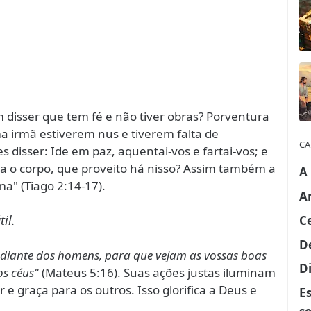
 disser que tem fé e não tiver obras? Porventura
a irmã estiverem nus e tiverem falta de
CA
 disser: Ide em paz, aquentai-vos e fartai-vos; e
ra o corpo, que proveito há nisso? Assim também a
A
ma" (Tiago 2:14-17).
A
il.
C
D
z diante dos homens, para que vejam as vossas boas
Di
os céus"
(Mateus 5:16). Suas ações justas iluminam
 e graça para os outros. Isso glorifica a Deus e
E