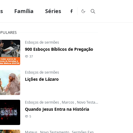
os
Família
Séries
PULARES
Esboços de sermões
900 Esboços Bíblicos de Pregação
37
Esboços de sermões
Lições de Lázaro
Esboços de sermões
,
Marcos
,
Novo Testamento
Quando Jesus Entra na História
5
Mateus
,
Novo Testamento
,
Sermões Expositivos