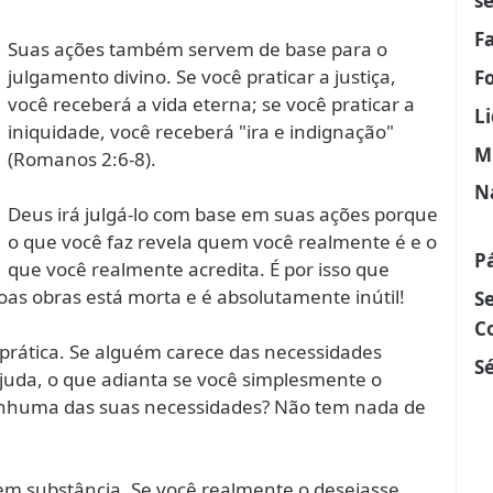
s
F
Suas ações também servem de base para o
julgamento divino. Se você praticar a justiça,
F
você receberá a vida eterna; se você praticar a
L
iniquidade, você receberá "ira e indignação"
M
(Romanos 2:6-8).
N
Deus irá julgá-lo com base em suas ações porque
o que você faz revela quem você realmente é e o
P
que você realmente acredita. É por isso que
as obras está morta e é absolutamente inútil!
S
C
 prática. Se alguém carece das necessidades
Sé
ajuda, o que adianta se você simplesmente o
enhuma das suas necessidades? Não tem nada de
sem substância. Se você realmente o desejasse