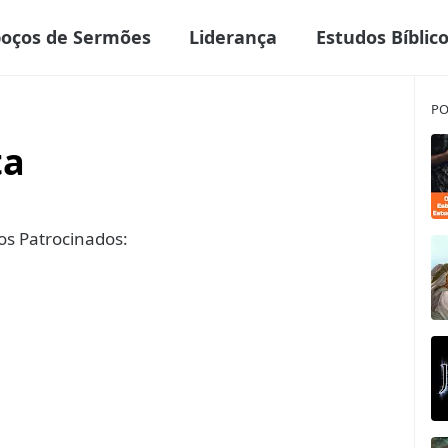
boços de Sermões
Liderança
Estudos Bíblic
PO
ta
s Patrocinados: