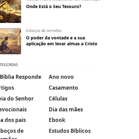
Onde Está o Seu Tesouro?
Esboços de sermões
O poder da vontade e a sua
aplicação em levar almas a Cristo
TEGORIAS
 Bíblia Responde
Ano novo
rtigos
Casamento
eia do Senhor
Células
evocionais
Dia das mães
a dos pais
Ebook
sboços de
Estudos Bíblicos