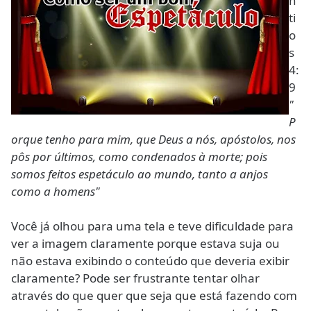
n
ti
o
s
4:
9
"
P
orque tenho para mim, que Deus a nós, apóstolos, nos
pôs por últimos, como condenados à morte; pois
somos feitos espetáculo ao mundo, tanto a anjos
como a homens"
Você já olhou para uma tela e teve dificuldade para
ver a imagem claramente porque estava suja ou
não estava exibindo o conteúdo que deveria exibir
claramente? Pode ser frustrante tentar olhar
através do que quer que seja que está fazendo com