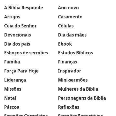
A Bíblia Responde
Ano novo
Artigos
Casamento
Ceia do Senhor
Células
Devocionais
Dia das mães
Dia dos pais
Ebook
Esboços de sermões
Estudos Bíblicos
Família
Finanças
Força Para Hoje
Inspirador
Liderança
Mini-sermões
Missões
Mulheres da Biblia
Natal
Personagens da Biblia
Páscoa
Reflexões
Sermões Completos
Sermões Expositivos