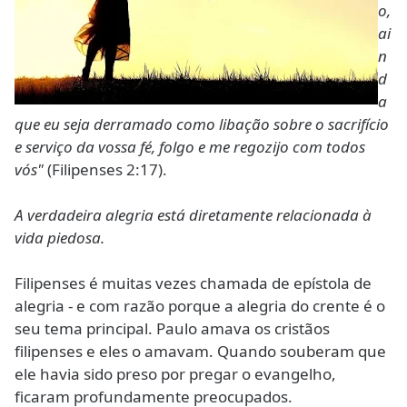
o,
ai
n
d
a
que eu seja derramado como libação sobre o sacrifício
e serviço da vossa fé, folgo e me regozijo com todos
vós"
(Filipenses 2:17).
A verdadeira alegria está diretamente relacionada à
vida piedosa.
Filipenses é muitas vezes chamada de epístola de
alegria - e com razão porque a alegria do crente é o
seu tema principal. Paulo amava os cristãos
filipenses e eles o amavam. Quando souberam que
ele havia sido preso por pregar o evangelho,
ficaram profundamente preocupados.